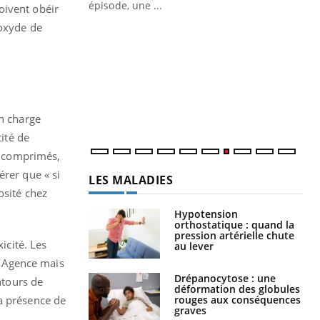
ière de bilan de
épisode, une ...
oivent obéir
« jumeau
ioxyde de
Qu
You
êtr
"Le
qua
Doc
dir
en charge
tité de
de comprimés,
érer que « si
LES MALADIES
osité chez
Hypotension
orthostatique : quand la
pression artérielle chute
icité. Les
au lever
 l’Agence mais
Drépanocytose : une
ntours de
déformation des globules
rouges aux conséquences
la présence de
graves