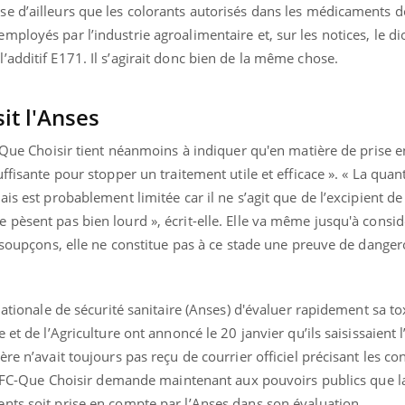
mutualiste innove en mat
s, mais ...
e d’ailleurs que les colorants autorisés dans les médicaments d
santé : l'utilisation d'un 
ployés par l’industrie agroalimentaire et, sur les notices, le d
numérique » permet ...
additif E171. Il s’agirait donc bien de la même chose.
sit l'Anses
C-Que Choisir tient néanmoins à indiquer qu'en matière de prise 
ffisante pour stopper un traitement utile et efficace ». « La quan
ais est probablement limitée car il ne s’agit que de l’excipient 
pèsent pas bien lourd », écrit-elle. Elle va même jusqu'à consid
s soupçons, elle ne constitue pas à ce stade une preuve de danger
nationale de sécurité sanitaire (Anses) d'évaluer rapidement sa tox
 et de l’Agriculture ont annoncé le 20 janvier qu’ils saisissaient
re n’avait toujours pas reçu de courrier officiel précisant les co
 L’UFC-Que Choisir demande maintenant aux pouvoirs publics que 
nts soit prise en compte par l’Anses dans son évaluation.