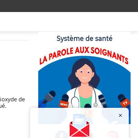
a
dioxyde de
ué.
Publicité