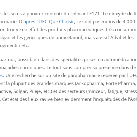
s les seuls à pouvoir contenir du colorant E171. Le dioxyde de ti
harmacie.
D'après l'UFC-Que Choisir
, ce sont pas moins de 4 00
e, on trouve en effet des produits pharmaceutiques très consomm
algan et les génériques de paracétamol, mais aussi l'Advil et les
Augmentin etc.
 partout, aussi bien dans des spécialités prises en automédicati
 maladies chroniques. Le tout sans compter sa présence dans de
es
. Une recherche sur un site de parapharmacie repérée par l'UF
ernent la plupart des grandes marques (Arkopharma, Forte Pharm
ve, Solgar, Pileje, etc.) et des secteurs (minceur, fatigue, stress
. Cet état des lieux ravive bien évidemment l'inquiétudes de l'As