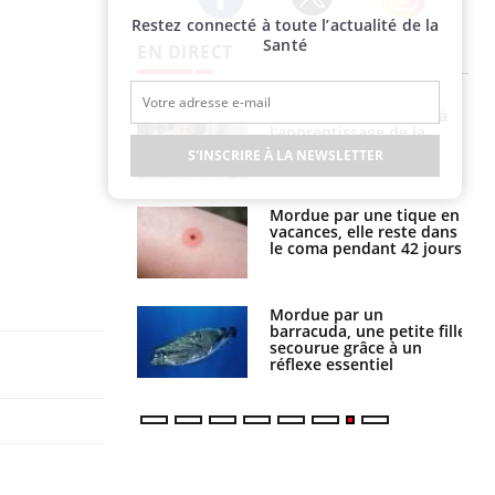
Restez connecté à toute l’actualité de la
Twitter
Facebook
Instagram
Santé
EN DIRECT
a pourrait-il
Le smartphone nuit-il à
la propagation du
l'apprentissage de la
lecture ?
S'INSCRIRE À LA NEWSLETTER
i manger moins
Mordue par une tique en
éines pourrait
vacances, elle reste dans
ent être bénéfique
le coma pendant 42 jours
e et chaleur : ce
Mordue par un
la science
barracuda, une petite fille
secourue grâce à un
réflexe essentiel