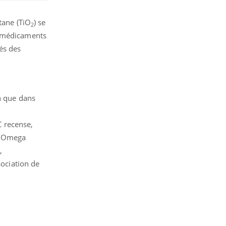
tane (TiO
) se
2
0 médicaments
és des
on que dans
C recense,
a, Omega
,
sociation de