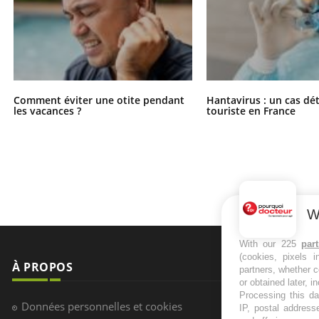
Comment éviter une otite pendant
Hantavirus : un cas dé
les vacances ?
touriste en France
W
With our 225
par
(cookies, pixels 
À PROPOS
NEWSLETT
partners, whether c
or obtained later, i
Processing this da
Recevez toute
Données personnelles et cookies
IP, postal address
infos santé