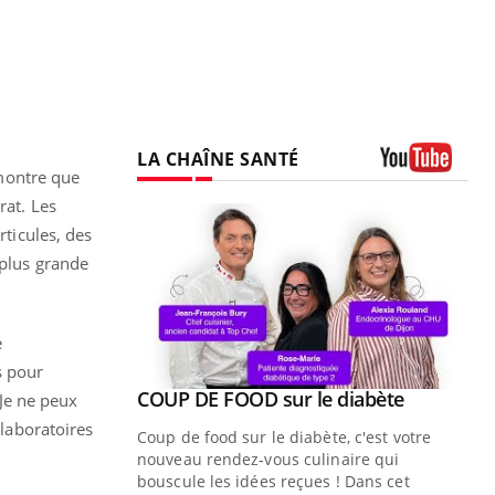
LA CHAÎNE SANTÉ
montre que
Youtube
rat. Les
rticules, des
 plus grande
e
s pour
Youtube
ue » pour
COUP DE FOOD sur le diabète
Youtube
 Je ne peux
médecine
 laboratoires
Coup de food sur le diabète, c'est votre
nouveau rendez-vous culinaire qui
n groupe
bouscule les idées reçues ! Dans cet