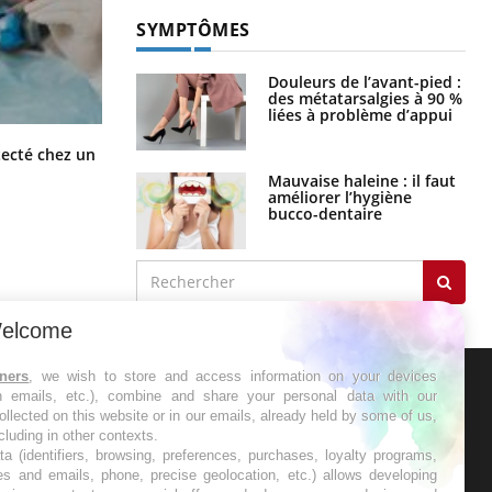
SYMPTÔMES
Douleurs de l’avant-pied :
des métatarsalgies à 90 %
liées à problème d’appui
Mortalité infantile : un rapport
tecté chez un
s’interroge sur son taux élevé en
Mauvaise haleine : il faut
France
améliorer l’hygiène
bucco-dentaire
elcome
tners
, we wish to store and access information on your devices
in emails, etc.), combine and share your personal data with our
ER
ollected on this website or in our emails, already held by some of us,
ncluding in other contexts.
ta (identifiers, browsing, preferences, purchases, loyalty programs,
s les semaines les meilleures
es and emails, phone, precise geolocation, etc.) allows developing