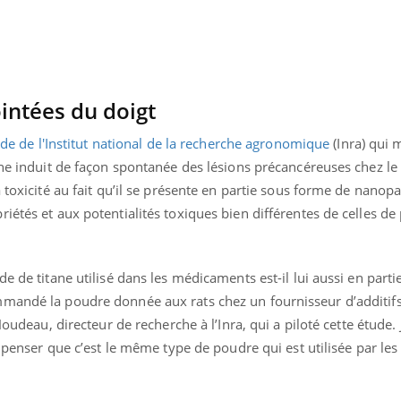
intées du doigt
de de l'Institut national de la recherche agronomique
(Inra) qui 
ane induit de façon spontanée des lésions précancéreuses chez le 
 toxicité au fait qu’il se présente en partie sous forme de nanopa
iétés et aux potentialités toxiques bien différentes de celles de
e de titane utilisé dans les médicaments est-il lui aussi en parti
mmandé la poudre donnée aux rats chez un fournisseur d’additif
Youtube
bète & Ramadan 2026
Un « jumeau numériq
tube
Youtube
Houdeau, directeur de recherche à l’Inra, qui a piloté cette étude.
faciliter l’accès à la 
à penser que c’est le même type de poudre qui est utilisée par les
Ramadan approche, et, pour de
Youtube
préventive
breuses personnes atteintes de
Un établissement lié à u
ète, c'est une période de questions, de