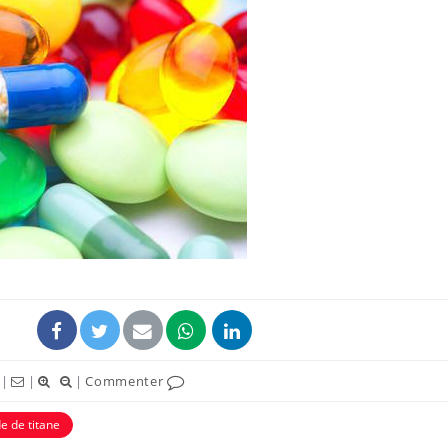
VIH : la fin du comprimé
Le Viagr
tous les jours se profile-t-
freiner 
elle enfin ?
cancer ?
Pourquoi votre ventre
Pourquo
gâche-t-il les premiers
de prot
jours de vos vacances ?
finalem
Fortes chaleurs :
Grossess
pourquoi le risque de
que dit 
noyade grimpe-t-il ?
|
|
|
Commenter
e de titane