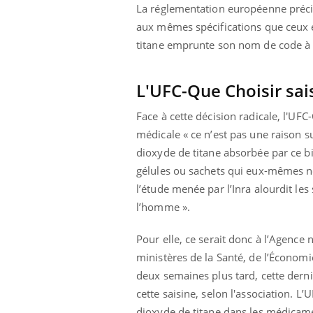
ez les soignants.
soleil, activités en plein air… Nos mains
défi
La réglementation européenne précis
sont ...
aux mêmes spécifications que ceux em
titane emprunte son nom de code à l’
L'UFC-Que Choisir sai
Face à cette décision radicale, l'UF
médicale « ce n’est pas une raison su
dioxyde de titane absorbée par ce bi
gélules ou sachets qui eux-mêmes ne 
l’étude menée par l’Inra alourdit le
l’homme ».
Pour elle, ce serait donc à l’Agence 
ministères de la Santé, de l’Économie
deux semaines plus tard, cette derniè
cette saisine, selon l'association.
dioxyde de titane dans les médicame