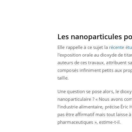
Les nanoparticules po
Elle rappelle à ce sujet la
récente étu
l'exposition orale au dioxyde de tit
auteurs de ces travaux, attribuent sa
composés infiniment petits aux propr
taille.
Une question se pose alors, le dioxyd
nanoparticulaire ? « Nous avons co
ale : et si on
Eczéma Chronique des Mains : se
Dia
Youtube
You
l’industrie alimentaire, précise Éric 
ube
Youtube
préparer pour l’été !
pas être affirmatif mais tout laisse 
Le 
pharmaceutiques », estime-t-il.
 diabète de type 2
L'été arrive… et avec lui, un tout nouveau
nom
ues chez les
rythme de vie ! Vacances, plage, piscine,
diab