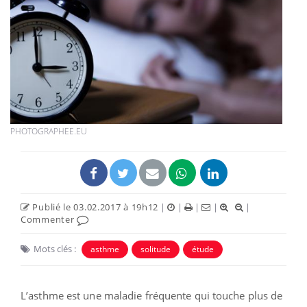
PHOTOGRAPHEE.EU
Publié le 03.02.2017 à 19h12
|
|
|
|
|
Commenter
Mots clés :
asthme
solitude
étude
L’asthme est une maladie fréquente qui touche plus de