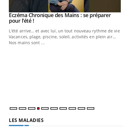
Eczéma Chronique des Mains : se préparer
Youtube
Youtube
pour l’été !
L'été arrive… et avec lui, un tout nouveau rythme de vie !
Vacances, plage, piscine, soleil, activités en plein air…
Nos mains sont ...
Dia
You
Le 
pers
ques
LES MALADIES