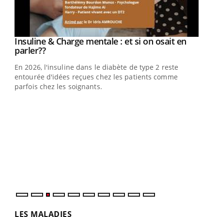
Youtube
Insuline & Charge mentale : et si on osait en
Youtube
Youtube
parler??
En 2026, l'insuline dans le diabète de type 2 reste
entourée d'idées reçues chez les patients comme
parfois chez les soignants.
Ecz
You
pour
L'ét
Vaca
Nos 
LES MALADIES