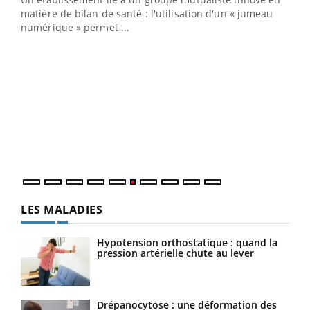
e
matière de bilan de santé : l'utilisation d'un « jumeau
numérique » permet ...
COU
You
Coup
vous
épis
LES MALADIES
Hypotension orthostatique : quand la
pression artérielle chute au lever
Drépanocytose : une déformation des