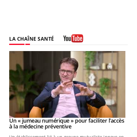
LA CHAÎNE SANTÉ
Youtube
Un « jumeau numérique » pour faciliter l’accès
Youtube
Youtube
à la médecine préventive
Un établissement lié à un groupe mutualiste innove en