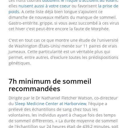
Les nuits courtes
doublent le risque d'accident au volant
,
elles
nuisent aussi à votre coeur
ou favorisent
la prise de
poids
. A cette liste déjà bien longue s'ajoutent ce
dimanche de nouveaux méfaits du manque de sommeil.
Gastro-entérite, grippe, si vous avez succombé à ces virus
cet hiver c'est peut-être encore la faute de Morphée.
C'est en tout cas ce que montre une étude de l'université
de Washington (États-Unis
)
menée sur 11 paires de vrais
jumeaux. Cette particularité est un véritable plus qui
permet, entre autres, d'exclure toutes les prédispositions
génétiques.
7h minimum de sommeil
recommandées
Dirigée par le Dr Nathaniel Fletcher Watson, co-directeur
du
Sleep Medicine Center at Harborview
, l'équipe a
prélevé des échantillons de sang chez tous les
volontaires, les individus ayant à chaque fois des temps
de sommeil différentes. « La durée moyenne de sommeil
de l'échantillon sur 24 heures était de 439,2 minutes, soit