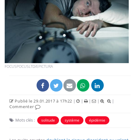
FOCUSPOCUSLTD/EPICTURA
Publié le 29.01.2017 à 17h22
|
|
|
|
|
Commenter
Mots clés :
solitude
système
épidémie