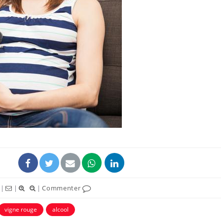
|
|
|
Commenter
vigne rouge
alcool