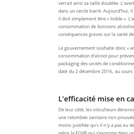
verrait ainsi sa taille doublée. L'
 à risque : ce jus
Cancer colorectal : une
ttire l'attention
stratégie simple aurait
dans un cercle barré. Aujourd’hui, i
cheurs
changé la donne au Pays
il doit simplement être « lisible ». 
basque
consommation de boissons alcoolisé
conséquences graves sur la santé de 
Le gouvernement souhaite donc « améli
consommation d'alcool pour prévenir 
packaging des unités de conditionne
daté du 2 décembre 2016, au cours d
L'efficacité mise en c
De leur côté, les viticulteurs dénonc
une retombée sanitaire non prouvée, 
moins justifiée qu'« il n'y a pas eu d
selon la FGVB qui s’exprime dans 