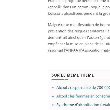
France, le projet de décret est une 
rappelle dans un communiqué la positi
boissons alcoolisées pendant la gros
 Mains :
Carence en fer : comprendre pour
Ins
Youtube
You
Malgré cette manifestation de bonne 
Youtube
Youtube
prévenir
osa
prévention des risques sanitaires li
aciles à aborder...
Fatigue, irritabilité, brouillard mental ou
En 2
démontrait ainsi que « l’auto-régula
poser des
même alopécie… Les symptômes de la
rest
empêcher la mise en place de soluti
'un proche c'est
carence en fer sont multiples ce qui la rend
pat
résumait l’ANPAA (l'Association nati
...
SUR LE MÊME THÈME
Alcool : responsable de 700 00
Alcool : les femmes en conso
Syndrome d'alcoolisation fœtale