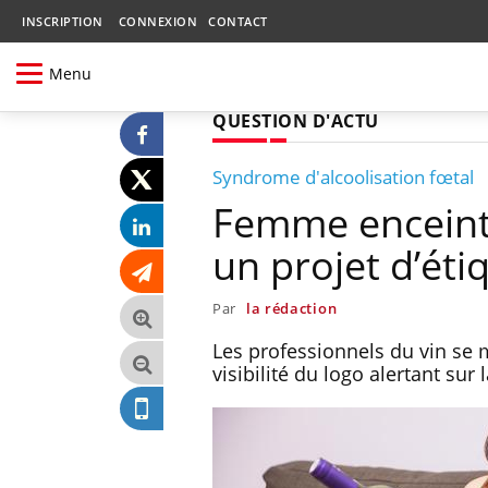
INSCRIPTION
CONNEXION
CONTACT
Menu
QUESTION D'ACTU
Syndrome d'alcoolisation fœtal
Femme enceinte 
un projet d’éti
Par
la rédaction
Les professionnels du vin se 
visibilité du logo alertant su