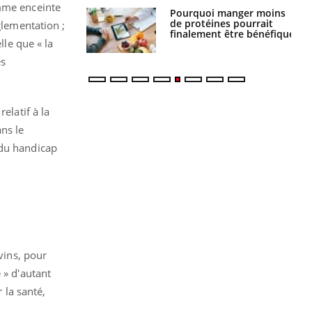
emme enceinte
i votre ventre
Pourquoi manger moins
il les premiers
de protéines pourrait
glementation ;
 vos vacances ?
finalement être bénéfique
lle que « la
es
elatif à la
ns le
 du handicap
vins, pour
 » d'autant
 la santé,