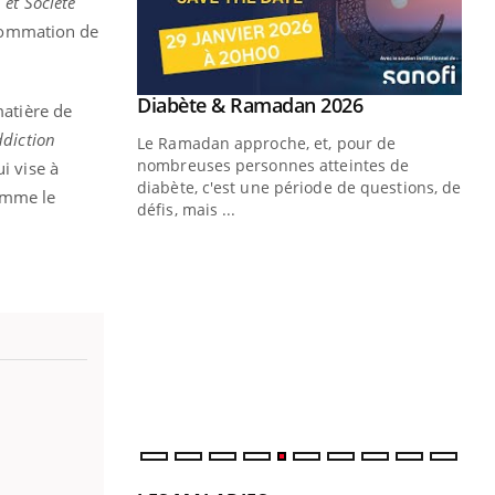
 et Société
onsommation de
Youtube
 Mains : se
Diabète & Ramadan 2026
Youtube
matière de
outube
ddiction
Le Ramadan approche, et, pour de
 un tout nouveau
nombreuses personnes atteintes de
i vise à
plage, piscine,
diabète, c'est une période de questions, de
comme le
 air… Nos mains
défis, mais ...
Un
You
fac
pr
Un 
mut
san
num