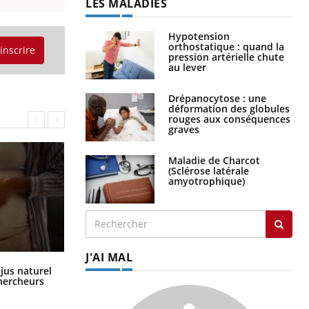
LES MALADIES
Hypotension
orthostatique : quand la
'inscrire
pression artérielle chute
au lever
Drépanocytose : une
déformation des globules
rouges aux conséquences
graves
Maladie de Charcot
(Sclérose latérale
amyotrophique)
J'AI MAL
Comment oublier les écrans en
 jus naturel
vacances ?
chercheurs