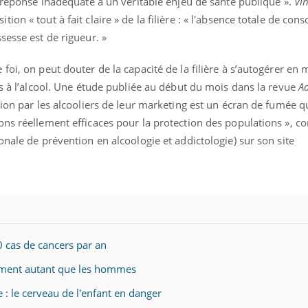
« réponse inadéquate à un véritable enjeu de santé publique ».
Vin
on « tout à fait claire » de la filière : « l'absence totale de c
sesse est de rigueur. »
uline & Charge mentale : et si on
Eczéma Chronique des
tube
Youtube
foi, on peut douter de la capacité de la filière à s’autogérer en 
Youtube
Y
it en parler??
préparer pour l’été !
és à l’alcool. Une étude publiée au début du mois dans la revue
A
026, l'insuline dans le diabète de type 2
L'été arrive… et avec lui,
tion par les alcooliers de leur marketing est un écran de fumée qu
e entourée d'idées reçues chez les
rythme de vie ! Vacances, 
ons réellement efficaces pour la protection des populations », 
ients comme parfois chez les soignants.
soleil, activités en plein
onale de prévention en alcoologie et addictologie) sur son site
sont ...
0 cas de cancers par an
mment autant que les hommes
 : le cerveau de l'enfant en danger