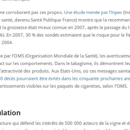
s ne corroborent pas ces propos.
Une étude menée par l’Inpes
(Ins
la santé, devenu Santé Publique France) montre que la recomman
la grossesse était mieux connue en 2007, après le passage du l
). En 2007, 30 % des sondés estimaient que le risque pour le fœ
n 2004.
ée par l’OMS (Organisation Mondiale de la Santé), les avertissem
act sur les comportements. Dans le tabagisme, ils démontrent leur
l'attractivité des produits. Aux Etats-Unis, où ces messages sanita
0 décès pourraient être évités dans les cinquante prochaines an
ertissements visibles sur les paquets de cigarettes, selon l’OMS.
lation
ucture qui défend les intérêts de 500 000 acteurs de la vigne et d