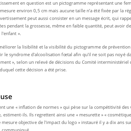
avertissement en question est un pictogramme représentant une f
Cytomégalovirus : ce qui
Pourquo
change dans la prise en
gâche-t-
l mesure environ 0,5 cm mais aucune taille n’a été fixée par la ré
charge des femmes
jours de
L’avertissement peut aussi consister en un message écrit, qui rappe
enceintes
es pendant la grossesse, même en faible quantité, peut avoir d
l'enfant ».
orer la lisibilité et la visibilité du pictogramme de prévention r
le syndrome d'alcoolisation fœtal afin qu'il ne soit pas noyé da
ment », selon un relevé de décisions du Comité interministériel
uquel cette décision a été prise.
ause
ent une « inflation de normes » qui pèse sur la compétitivité des 
estiment-ils. Ils regrettent ainsi une « mesurette » « cosmétique
e mesure objective de l'impact du logo » instauré il y a dix ans sur
un communiqué.