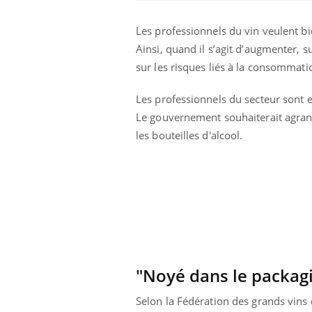
Les professionnels du vin veulent bie
Ainsi, quand il s’agit d’augmenter, s
sur les risques liés à la consommatio
Les professionnels du secteur sont e
Le gouvernement souhaiterait agrandi
les bouteilles d'alcool.
us : un cas
Comment oublier les
chez un touriste
écrans en vacances ?
e
 infantile : un
Toujours connectés :
"Noyé dans le packag
s’interroge sur
comment le travail
 élevé en France
empiète de plus en plus
sur nos soirées
Selon la Fédération des grands vins 