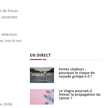
i de fracas.
s enceintes
 rédaction.
, inscrit sur
EN DIRECT
e empêche-t-elle
Fortes chaleurs :
r la nuit ?
pourquoi le risque de
noyade grimpe-t-il ?
 fin du comprimé
Le Viagra pourrait-il
 jours se profile-t-
freiner la propagation du
n ?
cancer ?
 en 2006