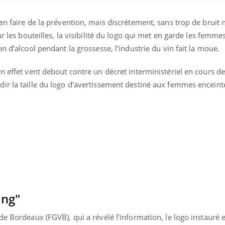
n faire de la prévention, mais discrètement, sans trop de bruit n
ur les bouteilles, la visibilité du logo qui met en garde les femme
n d’alcool pendant la grossesse, l’industrie du vin fait la moue.
n effet vent debout contre un décret interministériel en cours de
r la taille du logo d'avertissement destiné aux femmes enceintes
Chikungunya, dengue,
La siest
West Nile : que se passe-
de dormi
t-il dans le sud de la
France ?
Les médicaments GLP-1
VIH : la
ing"
protègent-ils aussi les os
tous les
?
elle enfi
de Bordeaux (FGVB), qui a révélé l’information, le logo instauré