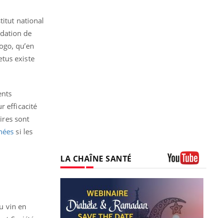
titut national
dation de
ogo, qu’en
tus existe
ents
 efficacité
ires sont
nées
si les
LA CHAÎNE SANTÉ
Youtube
u vin en