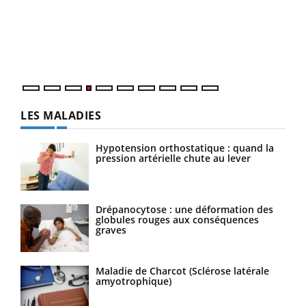
Le 
pers
ques
LES MALADIES
Hypotension orthostatique : quand la
pression artérielle chute au lever
Drépanocytose : une déformation des
globules rouges aux conséquences
graves
Maladie de Charcot (Sclérose latérale
amyotrophique)