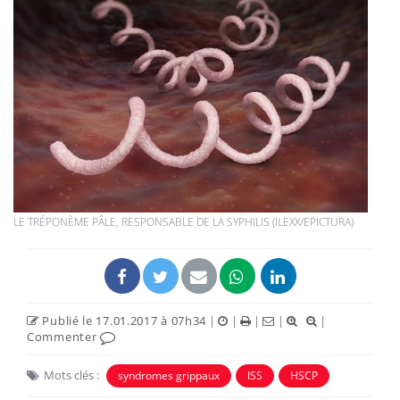
LE TRÉPONÈME PÂLE, RESPONSABLE DE LA SYPHILIS (ILEXX/EPICTURA)
Publié le 17.01.2017 à 07h34
|
|
|
|
|
Commenter
Mots clés :
syndromes grippaux
ISS
HSCP