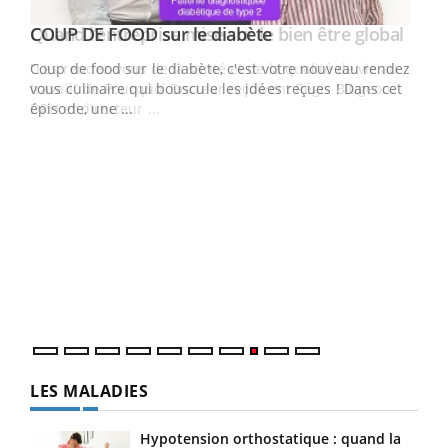
Youtube
Yout
COUP DE FOOD sur le diabète
Quand l’entreprise mise sur le bien être global
Youtube
Youtube
Coup de food sur le diabète, c'est votre nouveau rendez-
"Les rendez-vous de la santé et de la qualité de vie au
vous culinaire qui bouscule les idées reçues ! Dans cet
travail" de Pourquoi Docteur reçoivent Régis Blugeon,
épisode, une ...
DRH et directeur ...
Ecz
You
(3/3
Dans
vous
quot
LES MALADIES
Hypotension orthostatique : quand la