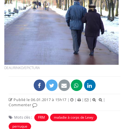
DEAURINKO/EPICTURA
Publié le 06.01.2017 à 15h17
|
|
|
|
|
Commenter
Mots clés :
FRM
maladie à corps de Lewy
perruque