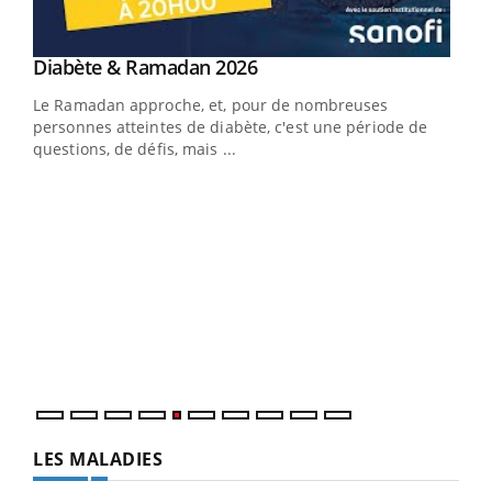
Youtube
Diabète & Ramadan 2026
Youtube
Le Ramadan approche, et, pour de nombreuses
vie !
personnes atteintes de diabète, c'est une période de
…
questions, de défis, mais ...
Un 
You
à l
Un é
mati
numé
LES MALADIES