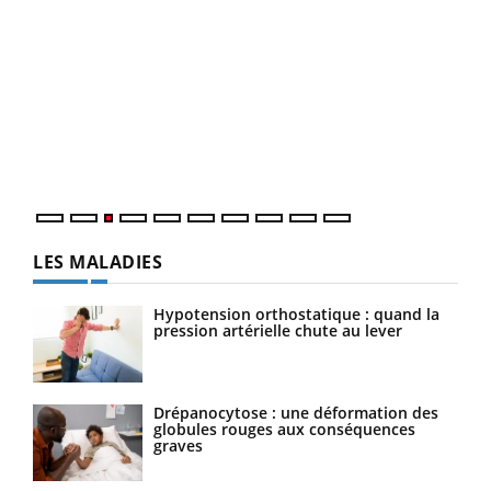
Ecz
You
pour
L'ét
Vaca
Nos 
LES MALADIES
Hypotension orthostatique : quand la
pression artérielle chute au lever
Drépanocytose : une déformation des
globules rouges aux conséquences
graves