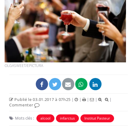
OLGASWEET/EPICTURA
Publié le 03.01.2017 à 07h25
|
|
|
|
|
Commenter
Mots clés :
alcool
infarctus
Institut Pasteur