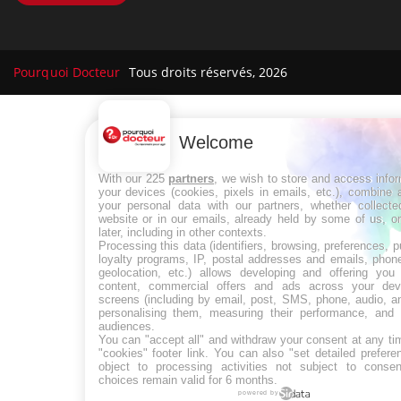
Pourquoi Docteur
Tous droits réservés, 2026
Welcome
With our 225
partners
, we wish to store and access info
your devices (cookies, pixels in emails, etc.), combine
your personal data with our partners, whether collecte
website or in our emails, already held by some of us, o
later, including in other contexts.
Processing this data (identifiers, browsing, preferences, 
loyalty programs, IP, postal addresses and emails, phon
geolocation, etc.) allows developing and offering you 
content, commercial offers and ads across your de
screens (including by email, post, SMS, phone, audio, a
personalising them, measuring their performance, and 
audiences.
You can "accept all" and withdraw your consent at any ti
"cookies" footer link
. You can also "set detailed prefere
object to processing activities not subject to conse
choices remain valid for 6 months.
powered by