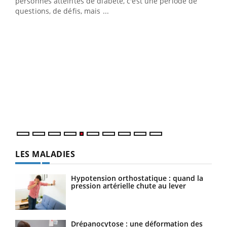
vie !
personnes atteintes de diabète, c'est une période de
…
questions, de défis, mais ...
Un 
You
à l
Un é
mati
numé
LES MALADIES
Hypotension orthostatique : quand la
pression artérielle chute au lever
Drépanocytose : une déformation des