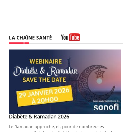
LA CHAÎNE SANTÉ
Youtube
Youtube
Diabète & Ramadan 2026
Youtube
Le Ramadan approche, et, pour de nombreuses