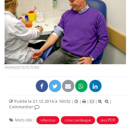
ARARAADT/EPICTURA
Publié le 21.12.2016 à 16h52
|
|
|
|
|
Commenter
Mots clés :
infarctus
crise cardiaque
test PCR