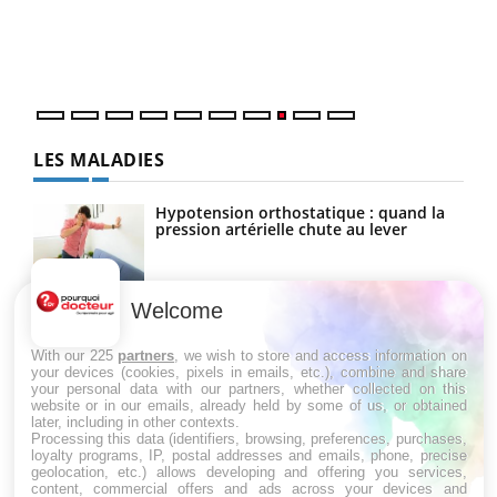
Dans
vous
quot
LES MALADIES
Hypotension orthostatique : quand la
pression artérielle chute au lever
Welcome
Drépanocytose : une déformation des
globules rouges aux conséquences
graves
With our 225
partners
, we wish to store and access information on
your devices (cookies, pixels in emails, etc.), combine and share
your personal data with our partners, whether collected on this
website or in our emails, already held by some of us, or obtained
Maladie de Charcot (Sclérose latérale
later, including in other contexts.
amyotrophique)
Processing this data (identifiers, browsing, preferences, purchases,
loyalty programs, IP, postal addresses and emails, phone, precise
geolocation, etc.) allows developing and offering you services,
content, commercial offers and ads across your devices and