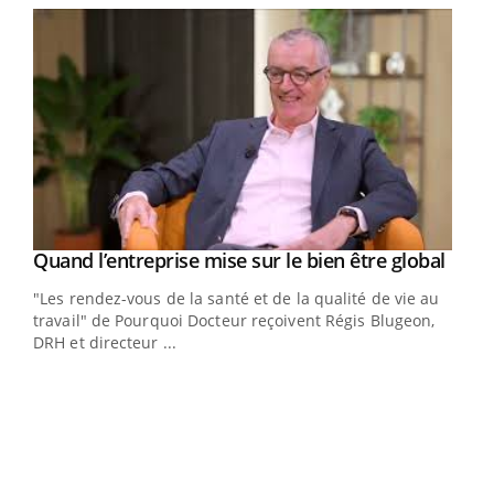
Yout
Quand l’entreprise mise sur le bien être global
Youtube
ndez-
"Les rendez-vous de la santé et de la qualité de vie au
cet
travail" de Pourquoi Docteur reçoivent Régis Blugeon,
DRH et directeur ...
Ecz
You
(3/3