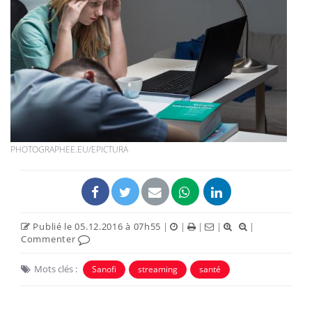
PHOTOGRAPHEE.EU/EPICTURA
Publié le 05.12.2016 à 07h55
|
|
|
|
|
Commenter
Mots clés :
Sanofi
streaming
santé