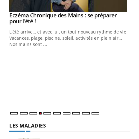
Eczéma Chronique des Mains : se préparer
Youtube
Youtube
pour l’été !
L'été arrive… et avec lui, un tout nouveau rythme de vie !
Vacances, plage, piscine, soleil, activités en plein air…
Nos mains sont ...
Dia
You
Le 
pers
ques
LES MALADIES