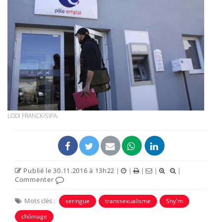
LODI FRANCK/SIPA
Publié le 30.11.2016 à 13h22
|
|
|
|
|
Commenter
Mots clés :
seringue
transsexualisme
Shy'm
chômage