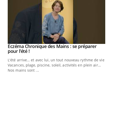
Eczéma Chronique des Mains : se préparer
Youtube
Youtube
pour l’été !
L'été arrive… et avec lui, un tout nouveau rythme de vie !
Vacances, plage, piscine, soleil, activités en plein air…
Nos mains sont ...
Dia
You
Le 
pers
ques