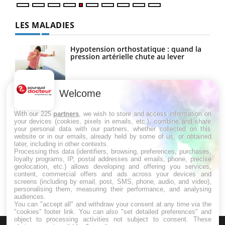
LES MALADIES
Hypotension orthostatique : quand la
pression artérielle chute au lever
Welcome
Drépanocytose : une déformation des
globules rouges aux conséquences
graves
With our 225
partners
, we wish to store and access information on
your devices (cookies, pixels in emails, etc.), combine and share
your personal data with our partners, whether collected on this
website or in our emails, already held by some of us, or obtained
Maladie de Charcot (Sclérose latérale
later, including in other contexts.
amyotrophique)
Processing this data (identifiers, browsing, preferences, purchases,
loyalty programs, IP, postal addresses and emails, phone, precise
geolocation, etc.) allows developing and offering you services,
content, commercial offers and ads across your devices and
screens (including by email, post, SMS, phone, audio, and video),
personalising them, measuring their performance, and analysing
audiences.
You can "accept all" and withdraw your consent at any time via the
"cookies" footer link
. You can also "set detailed preferences" and
object to processing activities not subject to consent. These