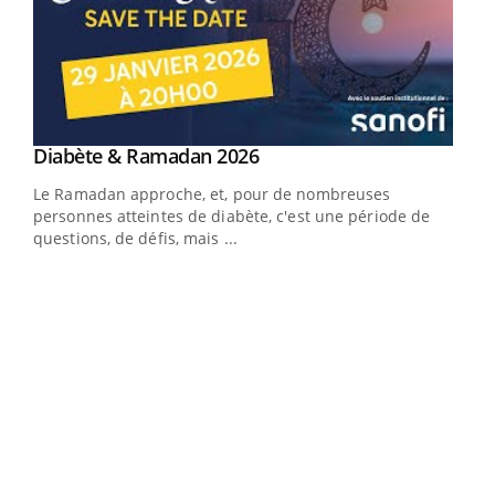
Youtube
Diabète & Ramadan 2026
Youtube
Le Ramadan approche, et, pour de nombreuses
vie !
personnes atteintes de diabète, c'est une période de
…
questions, de défis, mais ...
Un 
You
à l
Un é
mati
numé