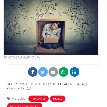
SIPHOTOGRAPHY/EPICTURA
Publié le 16.11.2016 à 11h50
|
|
|
|
|
Commenter
Mots clés :
hantavirus
réseau
internes en médecine