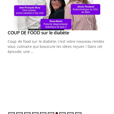
Youtube
cès
COUP DE FOOD sur le diabète
Youtube
Coup de food sur le diabète, c'est votre nouveau rendez-
 en
vous culinaire qui bouscule les idées reçues ! Dans cet
u
épisode, une ...
Qua
You
"Les
trav
DRH 