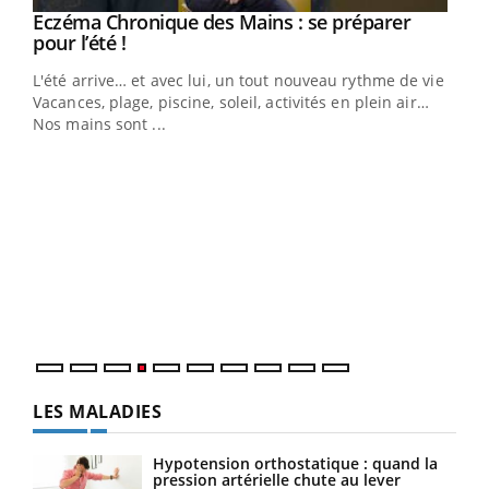
Eczéma Chronique des Mains : se préparer
Youtube
Youtube
pour l’été !
L'été arrive… et avec lui, un tout nouveau rythme de vie !
Vacances, plage, piscine, soleil, activités en plein air…
Nos mains sont ...
Dia
You
Le 
pers
ques
LES MALADIES
Hypotension orthostatique : quand la
pression artérielle chute au lever