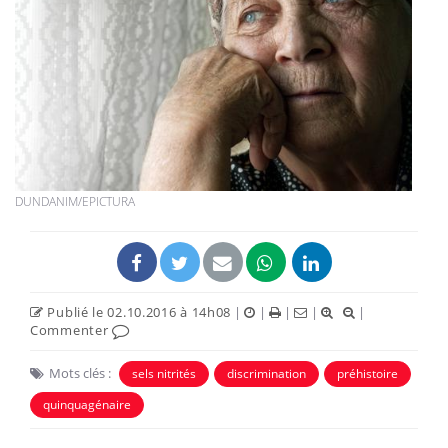
DUNDANIM/EPICTURA
Publié le 02.10.2016 à 14h08
|
|
|
|
|
Commenter
Mots clés :
sels nitrités
discrimination
préhistoire
quinquagénaire