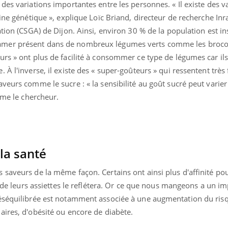
es variations importantes entre les personnes. « Il existe des va
oine génétique », explique Loïc Briand, directeur de recherche Inr
ation (CSGA) de Dijon. Ainsi, environ 30 % de la population est in
mer présent dans de nombreux légumes verts comme les brocoli
rs » ont plus de facilité à consommer ce type de légumes car il
À l'inverse, il existe des « super-goûteurs » qui ressentent très
veurs comme le sucre : « la sensibilité au goût sucré peut varier
rme le chercheur.
la santé
saveurs de la même façon. Certains ont ainsi plus d'affinité pou
u de leurs assiettes le reflétera. Or ce que nous mangeons a un im
déséquilibrée est notamment associée à une augmentation du ris
aires, d'obésité ou encore de diabète.