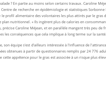
malade ? En partie au moins selon certains travaux. Caroline Méj
 Centre de recherche en épidémiologie et statistiques Sorbonne P
 profil alimentaire des volontaires les plus attirés par le gras d
e plan nutritionnel. « Ils ingèrent plus de calories en consomma
ence en fer : comprendre pour
Insuline & Charge ment
tube
Youtube
Youtube
Yout
venir
osait en parler??
, précise Caroline Méjean, et en parallèle mangent très peu de fr
es les conséquences que cela implique à long terme sur la santé
gue, irritabilité, brouillard mental ou
En 2026, l'insuline dans l
e alopécie… Les symptômes de la
reste entourée d'idées re
nce en fer sont multiples ce qui la rend
patients comme parfois ch
 son équipe s'est d'ailleurs intéressée à l'influence de l'attiranc
nnées obtenues à partir de questionnaires remplis par 24 776 adul
 cette appétence pour le gras est associée à un risque plus élev