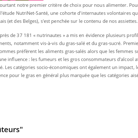
 pourtant notre premier critère de choix pour nous alimenter. Pou
Mon enfant est-il trop
Comment
sensible ou simplement
pendant
 l'étude NutriNet-Santé, une cohorte d'internautes volontaires qu
très empathique ?
is (et des Belges), s'est penchée sur le contenu de nos assiettes.
près de 37 181 « nutrinautes » a mis en évidence plusieurs profi
liments, notamment vis-à-vis du gras-salé et du gras-sucré. Premi
hommes préfèrent les aliments gras-salés alors que les femmes s
 une influence : les fumeurs et les gros consommateurs d'alcool a
lé. Les catégories socio-économiques ont également un impact, le
nce pour le gras en général plus marquée que les catégories ais
ûteurs"