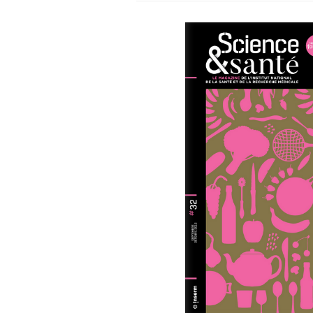
Les crises d’angoisse
peuvent-elles survenir
sans raison apparente ?
Fatigue en vacances :
normal ou signe d’une
maladie ?