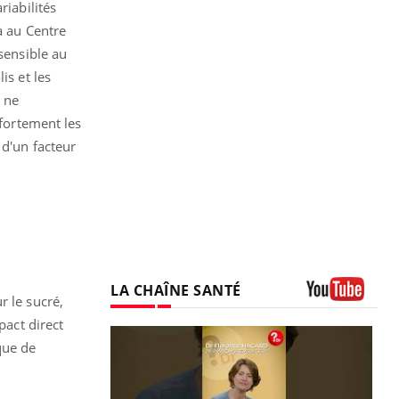
riabilités
a au Centre
sensible au
s et les
s ne
 fortement les
 d'un facteur
LA CHAÎNE SANTÉ
r le sucré,
Youtube
pact direct
que de