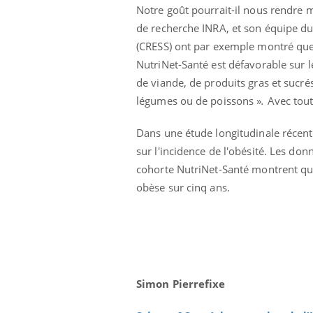
Notre goût pourrait-il nous rendre 
de recherche INRA, et son équipe du
(CRESS) ont par exemple montré que le
NutriNet-Santé est défavorable sur l
Eczéma Chronique des Mains :
Car
Youtube
You
Youtube
expliquer ma maladie
pré
de viande, de produits gras et sucrés
légumes ou de poissons »
.
Avec tout
Il y a des sujets qui sont faciles à aborder...
Fati
d'autres non ! D'un côté, poser des
mêm
questions sur la maladie d'un proche c'est
care
Dans une étude longitudinale récente,
montrer ...
...
sur l'incidence de l'obésité. Les do
cohorte NutriNet-Santé montrent que
obèse sur cinq ans.
Simon Pierrefixe