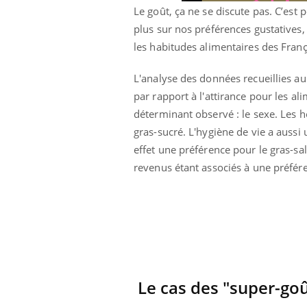
Le goût, ça ne se discute pas. C’est
Et si les caries pouvaient
bientôt disparaître sans
plus sur nos préférences gustatives,
plombage ?
les habitudes alimentaires des França
L'analyse des données recueillies au
par rapport à l'attirance pour les a
déterminant observé : le sexe. Les 
gras-sucré. L'hygiène de vie a aussi
effet une préférence pour le gras-sa
revenus étant associés à une préfére
Le cas des "super-go