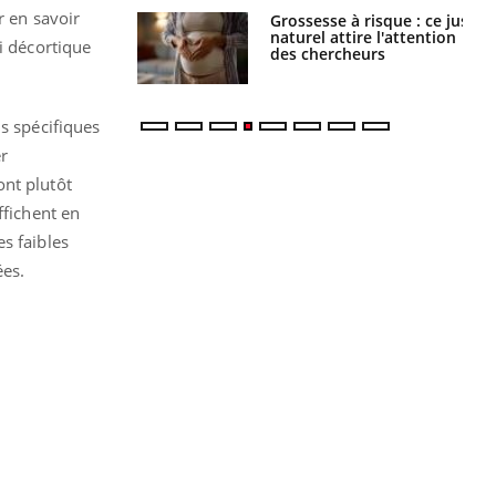
r en savoir
 éviter une otite
Grossesse à risque : ce jus
 les vacances ?
naturel attire l'attention
i décortique
des chercheurs
ls spécifiques
er
ont plutôt
ffichent en
s faibles
ées.