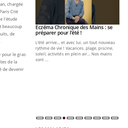
ean, chargée
aris Cité
e l'étude
nt beaucoup
ale : et si on
Eczéma Chronique des Mains : se
Youtube
ube
Youtube
préparer pour l’été !
uits, de
.
e diabète de type 2
L'été arrive… et avec lui, un tout nouveau
çues chez les
rythme de vie ! Vacances, plage, piscine,
ez les soignants.
soleil, activités en plein air… Nos mains
e pour le gras
sont ...
tes de la
Di
You
é de devenir
Le 
nom
dia
défi