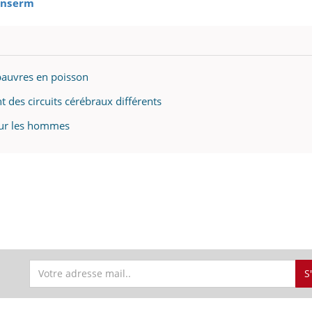
'Inserm
 pauvres en poisson
nt des circuits cérébraux différents
our les hommes
S