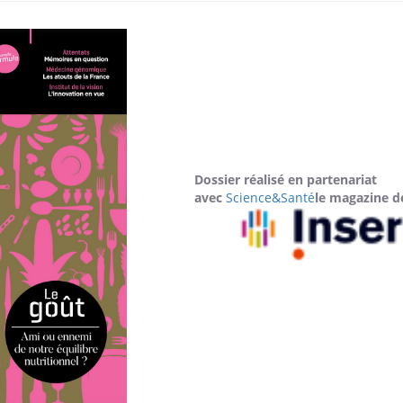
Dossier réalisé en partenariat
avec
Science&Santé
le magazine de
Éclipse solaire du 12 août
Bébés, j
: “Des verres adaptés,
quelle t
c'est indispensable pour
pharmac
la santé des yeux”
vacance
Les troubles du sommeil
Syndrom
modifient votre cerveau !
quels so
exercice