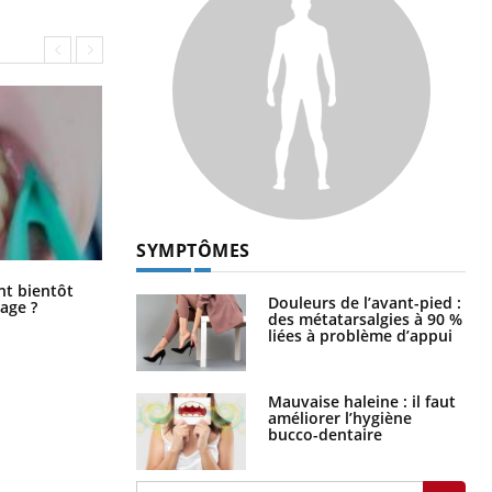
SYMPTÔMES
Éclipse solaire du 12 août : “Des
ent bientôt
verres adaptés, c'est indispensable
Douleurs de l’avant-pied :
age ?
pour la santé des yeux”
des métatarsalgies à 90 %
liées à problème d’appui
Mauvaise haleine : il faut
améliorer l’hygiène
bucco-dentaire