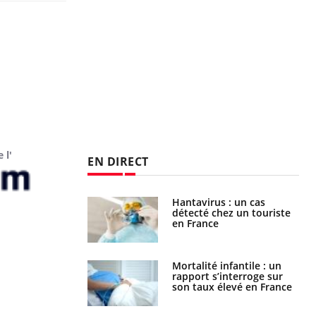
 l'
EN DIRECT
eunes enfants :
Hantavirus : un cas
rousse à
détecté chez un touriste
ie pour les
en France
s ?
e métabolique :
Mortalité infantile : un
nt les meilleurs
rapport s’interroge sur
s physiques ?
son taux élevé en France