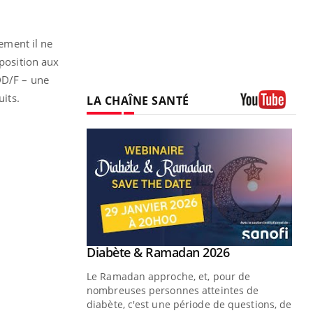
lement il ne
xposition aux
DD/F – une
uits.
LA CHAÎNE SANTÉ
Youtube
Youtube
 Mains : se
Diabète & Ramadan 2026
Youtube
outube
Le Ramadan approche, et, pour de
 un tout nouveau
nombreuses personnes atteintes de
plage, piscine,
diabète, c'est une période de questions, de