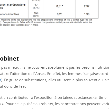
ients comme parfois chez les soignants.
soleil, activités en plein
sont ...
robinet
nt pas mieux : ils ne couvrent absolument pas les besoins nutritio
ui attire l’attention de l’Anses. En effet, les femmes françaises son
s
). En guise de substitutions, elles utilisent le plus souvent du la
aut donc de l’eau.
st un contributeur à l’exposition à certaines substances (antimoin
». Pour celle puisée au robinet, les concentrations peuvent varie