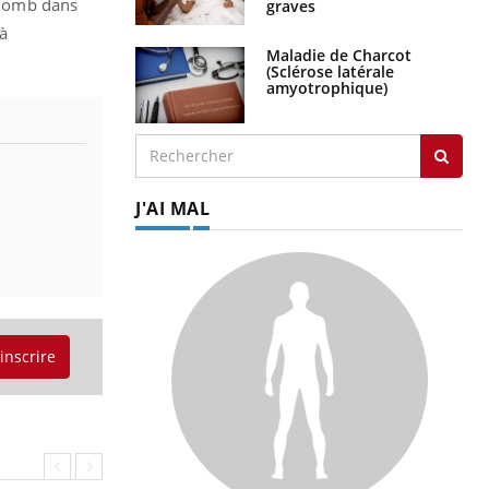
 plomb dans
graves
 à
Maladie de Charcot
(Sclérose latérale
amyotrophique)
J'AI MAL
'inscrire