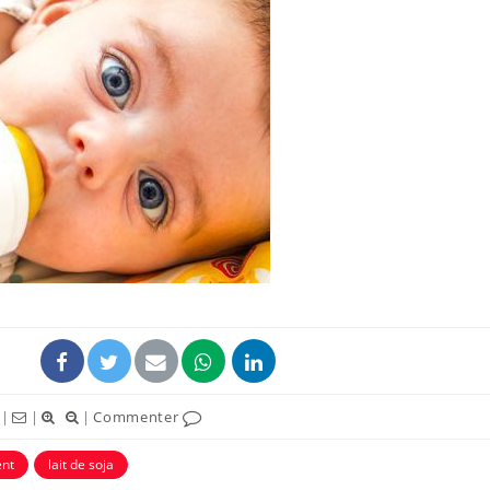
Pourquoi votre ventre
Pourquo
gâche-t-il les premiers
de prot
jours de vos vacances ?
finalem
Fortes chaleurs :
Grossess
pourquoi le risque de
que dit 
noyade grimpe-t-il ?
Le Viagra pourrait-il
Le smart
freiner la propagation du
l'appren
cancer ?
lecture 
|
|
|
Commenter
ent
lait de soja