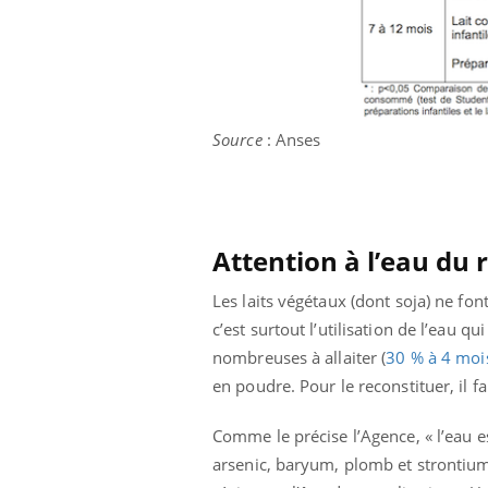
'un proche c'est
carence en fer sont multiples ce qui la rend
pat
...
Source
: Anses
Attention à l’eau du 
Les laits végétaux (dont soja) ne fo
c’est surtout l’utilisation de l’eau q
nombreuses à allaiter (
30 % à 4 moi
en poudre. Pour le reconstituer, il f
Comme le précise l’Agence, « l’eau e
arsenic, baryum, plomb et strontium 