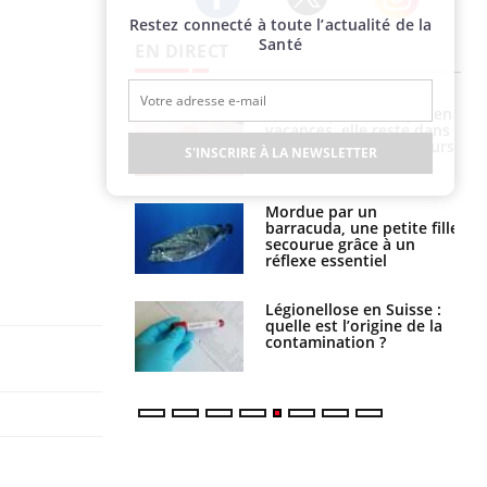
Restez connecté à toute l’actualité de la
Twitter
Facebook
Instagram
Santé
EN DIRECT
i manger moins
Mordue par une tique en
éines pourrait
vacances, elle reste dans
ent être bénéfique
le coma pendant 42 jours
S'INSCRIRE À LA NEWSLETTER
e et chaleur : ce
Mordue par un
la science
barracuda, une petite fille
secourue grâce à un
réflexe essentiel
phone nuit-il à
Légionellose en Suisse :
tissage de la
quelle est l’origine de la
?
contamination ?