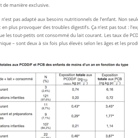
it de manière exclusive.
al n’est pas adapté aux besoins nutritionnels de l’enfant. Non seu
en plus provoquer des troubles digestifs. Ça n’est pas tout : l’e
que les tout-petits ont consommé du lait courant. Les taux de PC
ique – sont deux à six fois plus élevés selon les âges et les prod
uline & Charge mentale : et si on
Eczéma Chronique des
tube
Youtube
Youtube
Y
it en parler??
préparer pour l’été !
026, l'insuline dans le diabète de type 2
L'été arrive… et avec lui,
e entourée d'idées reçues chez les
rythme de vie ! Vacances, 