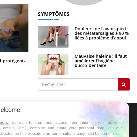
SYMPTÔMES
Douleurs de l’avant-pied :
des métatarsalgies à 90 %
liées à problème d’appui
Mauvaise haleine : il faut
Cytomégalovirus : ce qui change
améliorer l’hygiène
1 protègent-
dans la prise en charge des femmes
bucco-dentaire
enceintes
elcome
ER
tners
, we wish to store and access information on your devices
in emails, etc.), combine and share your personal data with our
ollected on this website or in our emails, already held by some of us,
s les semaines les meilleures