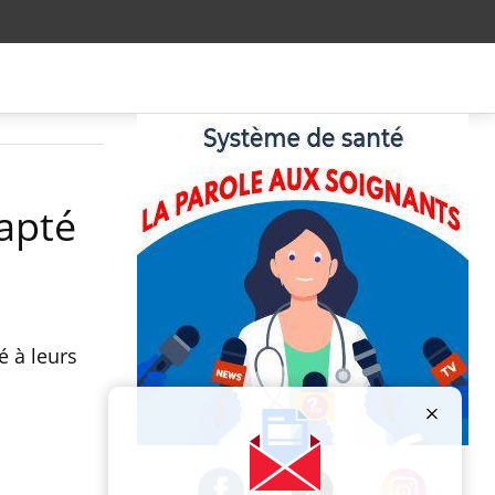
dapté
é à leurs
Publicité