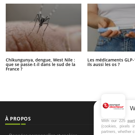
Chikungunya, dengue, West Nile :
Les médicaments GLP-
que se passe-t-il dans le sud de la
ils aussi les os ?
France ?
W
À PROPOS
NEWSLETT
With our 225
par
(cookies, pixels 
partners, whether c
Recevez toute