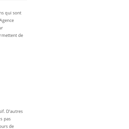
ns qui sont
’Agence
ur
ermettent de
if. D’autres
is pas
ours de