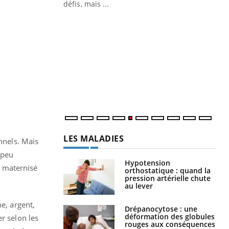
 air… Nos mains
défis, mais ...
Un
You
fac
pr
Un 
mut
san
num
LES MALADIES
nnels. Mais
t peu
Hypotension
it maternisé
orthostatique : quand la
pression artérielle chute
au lever
e, argent,
Drépanocytose : une
déformation des globules
r selon les
rouges aux conséquences