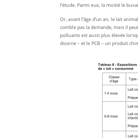
l’étude. Parmi eux, la moitié le buva
Or, avant l’âge d’un an, le lait anim
comble pas la demande, mais il peut 
polluants est aussi plus élevée lors
dioxine – et le PCB – un produit chim
 Mains :
Carence en fer : comprendre pour
Ins
Youtube
You
Youtube
Youtube
prévenir
osa
aciles à aborder...
Fatigue, irritabilité, brouillard mental ou
En 2
poser des
même alopécie… Les symptômes de la
rest