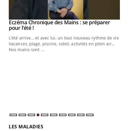
Eczéma Chronique des Mains : se préparer
Youtube
Youtube
pour l’été !
L'été arrive… et avec lui, un tout nouveau rythme de vie !
Vacances, plage, piscine, soleil, activités en plein air…
Nos mains sont ...
Dia
You
Le 
pers
ques
LES MALADIES