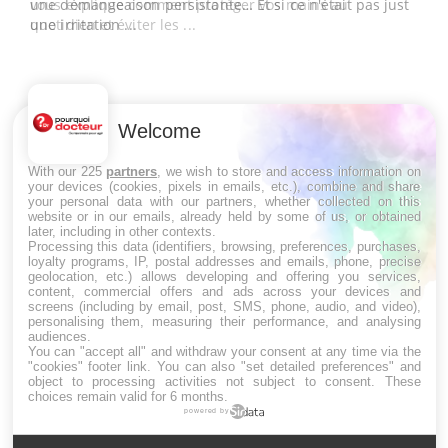
une démangeaison persistante… Et si ce n'était pas juste
une irritation ...
Welcome
With our 225
partners
, we wish to store and access information on
your devices (cookies, pixels in emails, etc.), combine and share
your personal data with our partners, whether collected on this
website or in our emails, already held by some of us, or obtained
later, including in other contexts.
Processing this data (identifiers, browsing, preferences, purchases,
loyalty programs, IP, postal addresses and emails, phone, precise
LES MALADIES
geolocation, etc.) allows developing and offering you services,
content, commercial offers and ads across your devices and
screens (including by email, post, SMS, phone, audio, and video),
Hypotension orthostatique : quand la
personalising them, measuring their performance, and analysing
pression artérielle chute au lever
audiences.
You can "accept all" and withdraw your consent at any time via the
"cookies" footer link
. You can also "set detailed preferences" and
object to processing activities not subject to consent. These
choices remain valid for 6 months.
Drépanocytose : une déformation des
powered by
globules rouges aux conséquences
graves