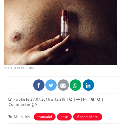
NITO103/EPICTURA
Publié le 27.07.2016 à 12h19
|
|
|
|
|
Commenter
Mots clés :
tramadol
sexe
Vincent Morel