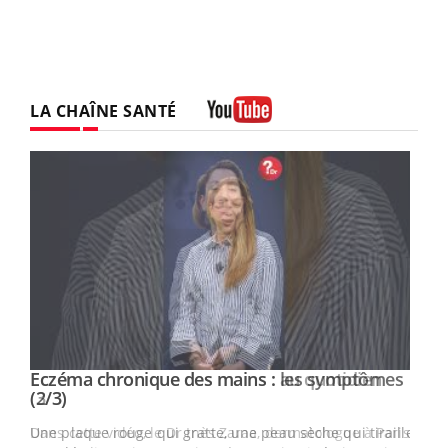
LA CHAÎNE SANTÉ
Youtube
Eczéma chronique des mains : les symptômes
Youtube
Youtube
(2/3)
ris,
Une plaque rouge qui gratte, une peau sèche qui tiraille,