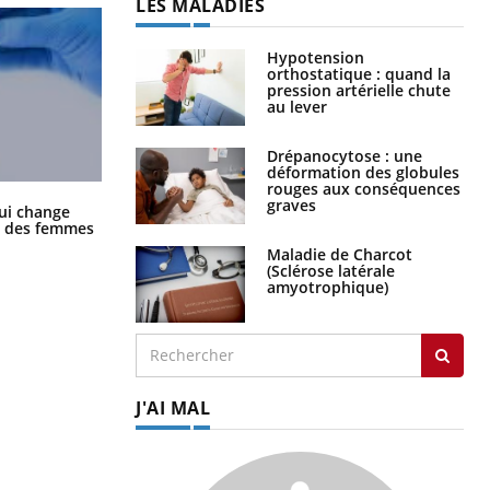
LES MALADIES
Hypotension
orthostatique : quand la
pression artérielle chute
au lever
Drépanocytose : une
déformation des globules
rouges aux conséquences
graves
La sieste empêche-t-elle de dormir
ui change
la nuit ?
ge des femmes
Maladie de Charcot
(Sclérose latérale
amyotrophique)
J'AI MAL