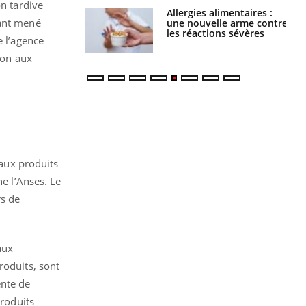
on tardive
par une tique en
Allergies alimentaires :
yant mené
, elle reste dans
une nouvelle arme contre
 pendant 42 jours
les réactions sévères
e l’agence
ion aux
 aux produits
e l’Anses. Le
rs de
aux
roduits, sont
ente de
produits