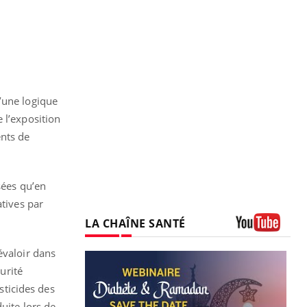
’une logique
 l’exposition
nts de
sées qu’en
atives par
LA CHAÎNE SANTÉ
Youtube
évaloir dans
urité
sticides des
uite lors de