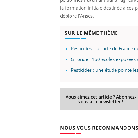
la formation initiale destinée à ces
déplore l’Anses.
 Mains :
Carence en fer : comprendre pour
Ins
Youtube
You
SUR LE MÊME THÈME
Youtube
Youtube
prévenir
osa
aciles à aborder...
Fatigue, irritabilité, brouillard mental ou
En 2
Pesticides : la carte de France
poser des
même alopécie… Les symptômes de la
rest
'un proche c'est
carence en fer sont multiples ce qui la rend
pat
Gironde : 160 écoles exposées 
...
Pesticides : une étude pointe le
Vous aimez cet article ? Abonnez-
vous à la newsletter !
NOUS VOUS RECOMMANDON