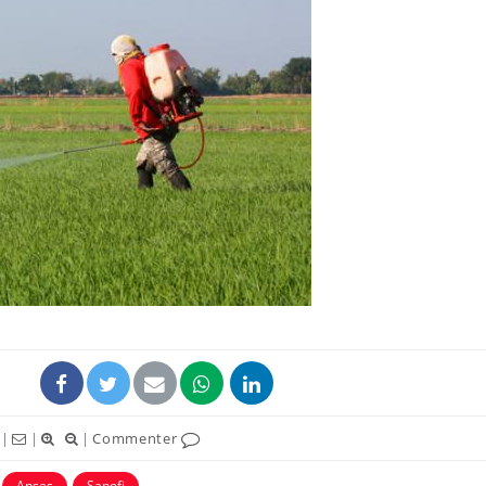
|
|
|
Commenter
Anses
Sanofi