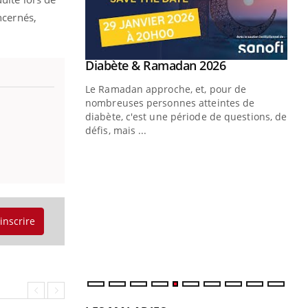
ncernés,
Youtube
 Mains : se
Diabète & Ramadan 2026
Youtube
outube
Le Ramadan approche, et, pour de
 un tout nouveau
nombreuses personnes atteintes de
plage, piscine,
diabète, c'est une période de questions, de
 air… Nos mains
défis, mais ...
Un
You
fac
pr
Un 
mut
'inscrire
san
num