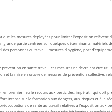
s
t que les mesures déployées pour limiter l’exposition relèvent d
en grande partie centrées sur quelques déterminants matériels de
 des personnes au travail : mesures d’hygiène, port d’équipeme
e prévention en santé travail, ces mesures ne devraient être utili
tion et la mise en œuvre de mesures de prévention collective, rel
.
en premier lieu le recours aux pesticides, impératif qui doit pr
effort intense sur la formation aux dangers, aux risques et à la séc
s préoccupations de santé au travail relatives à l’exposition aux pe
ture sont prises en compte de façon très hétérogène et parfois réd