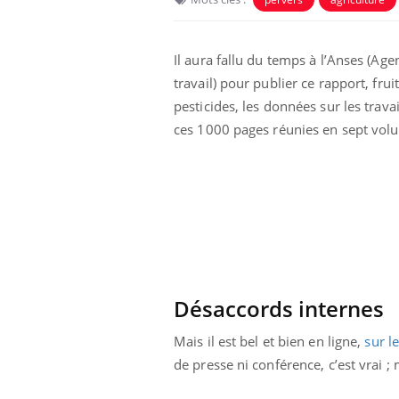
Il aura fallu du temps à l’Anses (Age
travail) pour publier ce rapport, frui
pesticides, les données sur les trava
ces 1000 pages réunies en sept volu
unya, dengue,
La sieste empêche-t-elle
e : que se passe-
de dormir la nuit ?
 le sud de la
Désaccords internes
icaments GLP-1
VIH : la fin du comprimé
Mais il est bel et bien en ligne,
sur l
-ils aussi les os
tous les jours se profile-t-
elle enfin ?
de presse ni conférence, c’est vrai ;