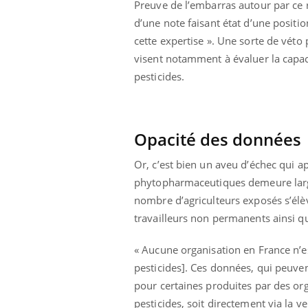
Preuve de l’embarras autour par ce r
lovirus : ce qui
Pourquoi votre ventre
d’une note faisant état d’une posit
ans la prise en
gâche-t-il les premiers
des femmes
jours de vos vacances ?
cette expertise ». Une sorte de véto
s
visent notamment à évaluer la capaci
pesticides.
Opacité des données
Or, c’est bien un aveu d’échec qui ap
phytopharmaceutiques demeure larg
nombre d’agriculteurs exposés s’élèv
travailleurs non permanents ainsi que
« Aucune organisation en France n’e
pesticides]. Ces données, qui peuven
pour certaines produites par des o
pesticides, soit directement via la v