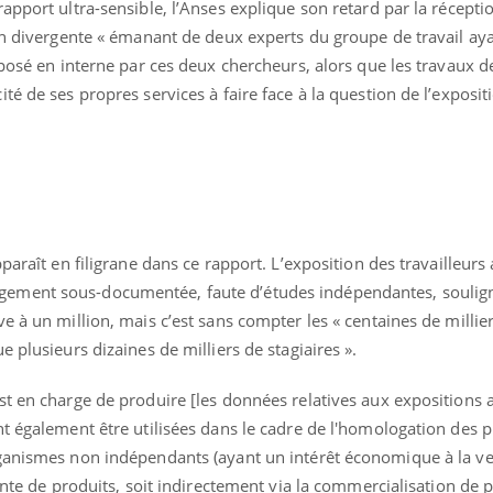
apport ultra-sensible, l’Anses explique son retard par la récepti
Pourquoi manger moins
Mordue 
ion divergente « émanant de deux experts du groupe de travail a
de protéines pourrait
vacances
finalement être bénéfique
le coma
 posé en interne par ces deux chercheurs, alors que les travaux d
té de ses propres services à faire face à la question de l’exposit
paraît en filigrane dans ce rapport. L’exposition des travailleurs
ement sous-documentée, faute d’études indépendantes, soulign
e à un million, mais c’est sans compter les « centaines de millie
 plusieurs dizaines de milliers de stagiaires ».
st en charge de produire [les données relatives aux expositions 
t également être utilisées dans le cadre de l'homologation des p
rganismes non indépendants (ayant un intérêt économique à la v
ente de produits, soit indirectement via la commercialisation de 