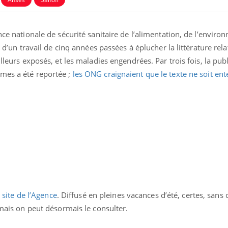
nce nationale de sécurité sanitaire de l’alimentation, de l’envir
t d’un travail de cinq années passées à éplucher la littérature rel
illeurs exposés, et les maladies engendrées. Par trois fois, la pub
mes a été reportée ;
les ONG craignaient que le texte ne soit ent
Fortes chaleurs :
Grossess
pourquoi le risque de
que dit 
noyade grimpe-t-il ?
Le Viagra pourrait-il
Le smart
e site de l’Agence
. Diffusé en pleines vacances d’été, certes, sa
freiner la propagation du
l'appren
cancer ?
lecture 
 mais on peut désormais le consulter.