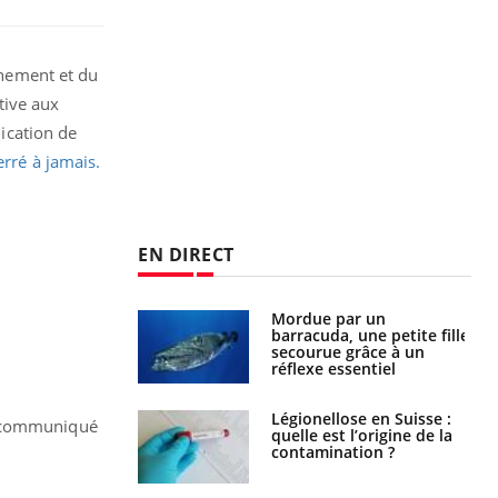
onnement et du
ative aux
lication de
erré à jamais.
EN DIRECT
e et chaleur : ce
Mordue par un
la science
barracuda, une petite fille
secourue grâce à un
réflexe essentiel
phone nuit-il à
Légionellose en Suisse :
ns communiqué
tissage de la
quelle est l’origine de la
?
contamination ?