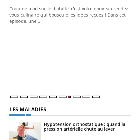
Coup de food sur le diabète, c'est votre nouveau rendez-
 en
vous culinaire qui bouscule les idées reçues ! Dans cet
u
épisode, une ...
Qua
You
"Les
trav
DRH 
LES MALADIES
Hypotension orthostatique : quand la
pression artérielle chute au lever