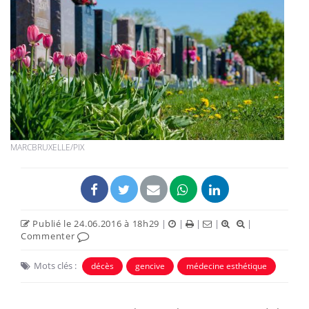
MARCBRUXELLE/PIX
Publié le 24.06.2016 à 18h29
|
|
|
|
|
Commenter
Mots clés :
décès
gencive
médecine esthétique