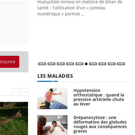
mutualiste innove en matière de bilan de
santé : l'utilisation d'un « jumeau
CO
You
numérique » permet ...
Cou
nou
bou
épi
'inscrire
LES MALADIES
Hypotension
orthostatique : quand la
pression artérielle chute
au lever
Drépanocytose : une
déformation des globules
rouges aux conséquences
graves