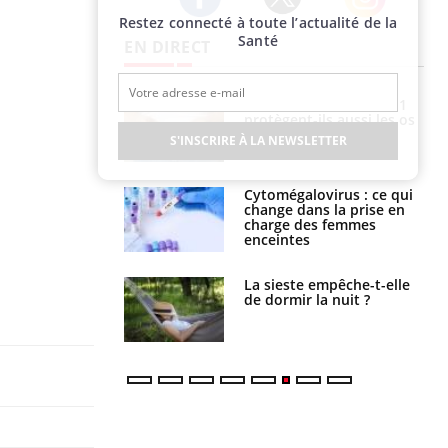
Restez connecté à toute l’actualité de la
Twitter
Facebook
Instagram
Santé
EN DIRECT
s connectés :
Les médicaments GLP-1
 le travail
protègent-ils aussi les os
 de plus en plus
?
S'INSCRIRE À LA NEWSLETTER
soirées
olorectal : une
Cytomégalovirus : ce qui
e simple aurait
change dans la prise en
la donne au Pays
charge des femmes
enceintes
unya, dengue,
La sieste empêche-t-elle
e : que se passe-
de dormir la nuit ?
s le sud de la