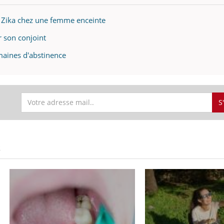
il, activités en plein air… Nos mains
défis, mais ...
 ...
e Zika chez une femme enceinte
r son conjoint
aines d'abstinence
S
S