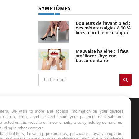
SYMPTÔMES
Douleurs de l’avant-pied :
des métatarsalgies à 90 %
liées à problème d’appui
Mauvaise haleine : il faut
améliorer l’hygiène
bucco-dentaire
tners
, we wish to store and access information on your devices
ER
in emails, etc.), combine and share your personal data with our
ollected on this website or in our emails, already held by some of us,
ncluding in other contexts.
s les semaines les meilleures
ta (identifiers, browsing, preferences, purchases, loyalty programs,