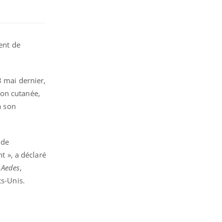
ent de
3 mai dernier,
tion cutanée,
à son
 de
nt », a déclaré
e
Aedes
,
ts-Unis.