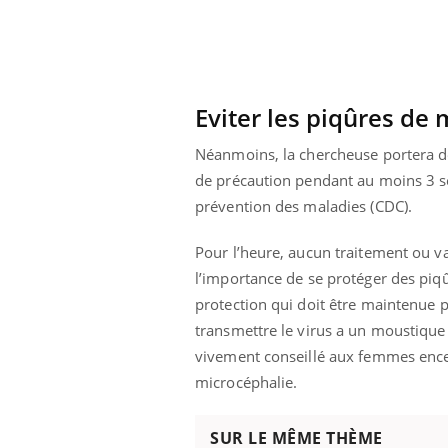
Eviter les piqûres de
Néanmoins, la chercheuse portera de
de précaution pendant au moins 3 s
prévention des maladies (CDC).
Pour l’heure, aucun traitement ou va
l’importance de se protéger des piqû
protection qui doit être maintenue pr
transmettre le virus a un moustique 
vivement conseillé aux femmes encei
prendre pour
Insuline & Charge mentale : et si on
Ecz
Youtube
You
Youtube
osait en parler??
pré
microcéphalie.
llard mental ou
En 2026, l'insuline dans le diabète de type 2
L'ét
tômes de la
reste entourée d'idées reçues chez les
ryth
SUR LE MÊME THÈME