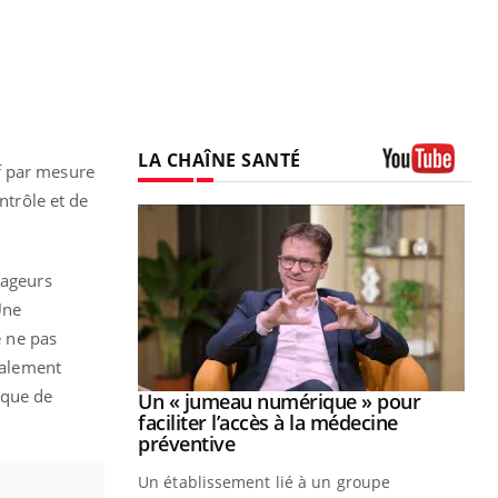
LA CHAÎNE SANTÉ
f par mesure
Youtube
trôle et de
yageurs
Une
e ne pas
également
sque de
Youtube
2026
Un « jumeau numérique » pour
Youtube
faciliter l’accès à la médecine
 pour de
Youtube
préventive
teintes de
Un établissement lié à un groupe
e de questions, de