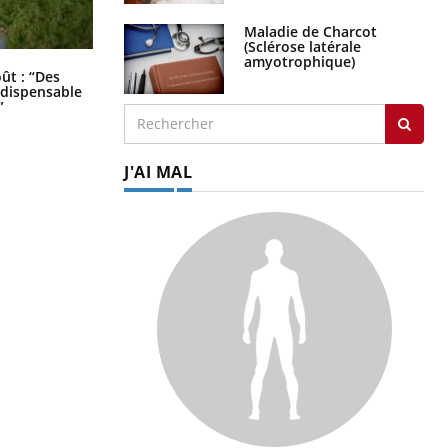
Maladie de Charcot
(Sclérose latérale
amyotrophique)
Les troubles du sommeil modifient
oût : “Des
votre cerveau !
indispensable
”
J'AI MAL