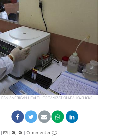
Mortalité infantile : un
Toujour
rapport s’interroge sur
comment
son taux élevé en France
empiète
sur nos 
Grossesse à risque : ce jus
Cancer c
naturel attire l'attention
stratégi
des chercheurs
changé 
basque
Comment oublier les
Chikung
écrans en vacances ?
West Nil
t-il dan
 PAN AMERICAN HEALTH ORGANIZATION-PAHO/FLICKR
France ?
|
|
|
Commenter