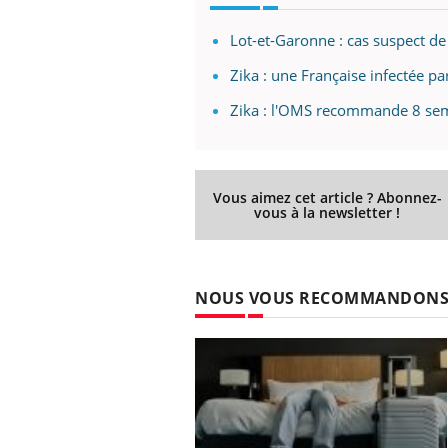
les ce qui la rend
patients comme parfois chez les soignants.
sole
sont
Lot-et-Garonne : cas suspect d
Zika : une Française infectée pa
Zika : l'OMS recommande 8 sem
Vous aimez cet article ? Abonnez-
vous à la newsletter !
NOUS VOUS RECOMMANDON