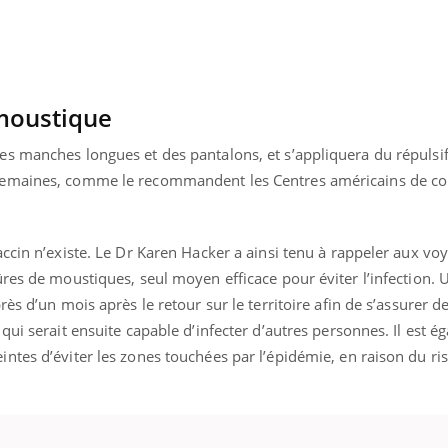
 moustique
s manches longues et des pantalons, et s’appliquera du répulsi
emaines, comme le recommandent les Centres américains de con
ccin n’existe. Le Dr Karen Hacker a ainsi tenu à rappeler aux vo
res de moustiques, seul moyen efficace pour éviter l’infection. 
ès d’un mois après le retour sur le territoire afin de s’assurer d
qui serait ensuite capable d’infecter d’autres personnes. Il est 
ntes d’éviter les zones touchées par l’épidémie, en raison du ri
éma Chronique des Mains : se
Diabète & Ramadan 
tube
Youtube
Youtube
parer pour l’été !
Le Ramadan approche, et,
é arrive… et avec lui, un tout nouveau
nombreuses personnes at
me de vie ! Vacances, plage, piscine,
diabète, c'est une périod