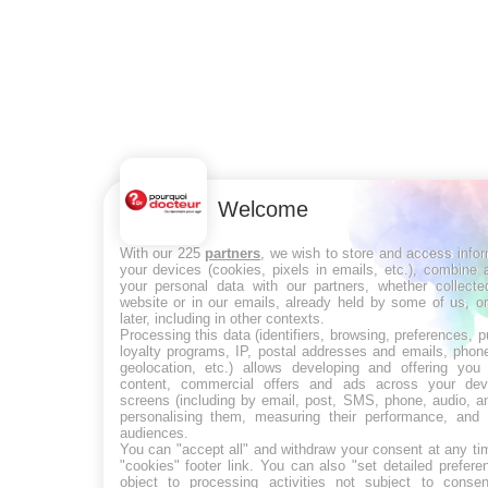
Welcome
With our 225
partners
, we wish to store and access info
your devices (cookies, pixels in emails, etc.), combine
your personal data with our partners, whether collecte
website or in our emails, already held by some of us, o
later, including in other contexts.
Processing this data (identifiers, browsing, preferences, 
loyalty programs, IP, postal addresses and emails, phon
geolocation, etc.) allows developing and offering you 
content, commercial offers and ads across your de
screens (including by email, post, SMS, phone, audio, a
personalising them, measuring their performance, and 
audiences.
You can "accept all" and withdraw your consent at any ti
"cookies" footer link
. You can also "set detailed prefere
object to processing activities not subject to conse