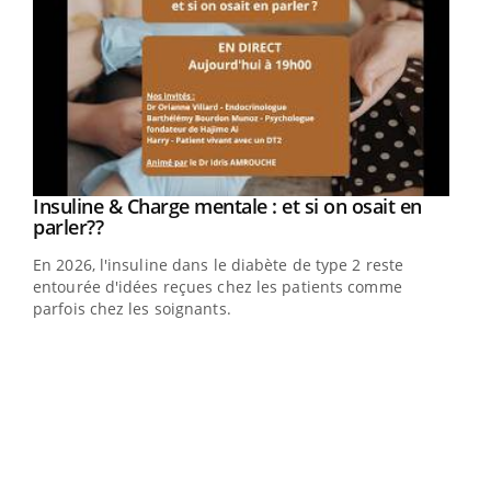
Insuline & Charge mentale : et si on osait en
Youtube
Youtube
parler??
En 2026, l'insuline dans le diabète de type 2 reste
entourée d'idées reçues chez les patients comme
parfois chez les soignants.
Ecz
You
pour
L'ét
Vaca