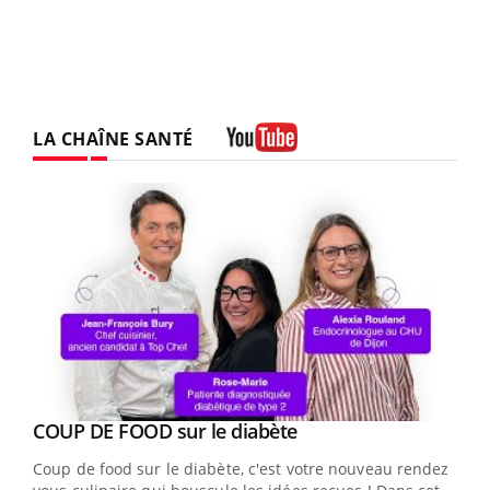
LA CHAÎNE SANTÉ
Youtube
Youtube
Yout
COUP DE FOOD sur le diabète
Quand l’entreprise mise sur le bien être global
Youtube
Youtube
Coup de food sur le diabète, c'est votre nouveau rendez-
"Les rendez-vous de la santé et de la qualité de vie au