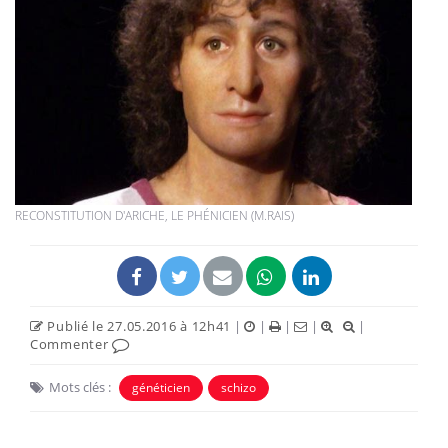
RECONSTITUTION D'ARICHE, LE PHÉNICIEN (M.RAIS)
Publié le 27.05.2016 à 12h41
|
|
|
|
|
Commenter
Mots clés :
généticien
schizo