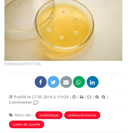
ROBONUKA/EPICTURA
Publié le 27.05.2016 à 11h29
|
|
|
|
|
Commenter
Mots clés :
antibiotique
antibiorésistance
suites de couche