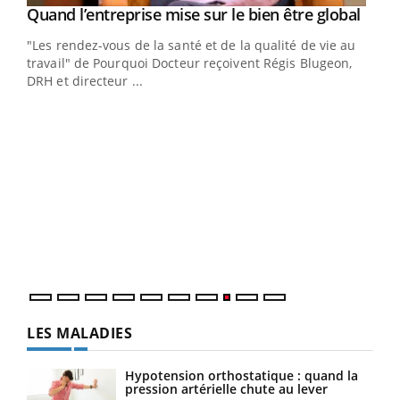
Yout
Quand l’entreprise mise sur le bien être global
Youtube
ndez-
"Les rendez-vous de la santé et de la qualité de vie au
cet
travail" de Pourquoi Docteur reçoivent Régis Blugeon,
DRH et directeur ...
Ecz
You
(3/3
Dans
vous
quot
LES MALADIES
Hypotension orthostatique : quand la
pression artérielle chute au lever