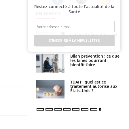
Restez connecté à toute l’actualité de la
Twitter
Facebook
Instagram
Santé
EN DIRECT
par un
Comment gérer le
a, une petite fille
sommeil des enfants en
e grâce à un
vacances ?
S'INSCRIRE À LA NEWSLETTER
essentiel
lose en Suisse :
Bilan prévention : ce que
st l’origine de la
les kinés pourront
nation ?
bientôt faire
s alimentaires :
TDAH : quel est ce
velle arme contre
traitement autorisé aux
tions sévères
États-Unis ?