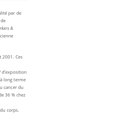
lité par de
 de
rkers &
ncienne
t 2001. Ces
³ d'exposition
 à long terme
au cancer du
 de 36 % chez
 du corps.