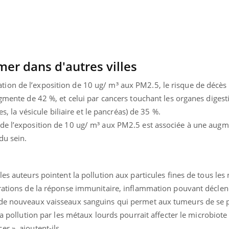
mer dans d'autres villes
ion de l’exposition de 10 ug/ m³ aux PM2.5, le risque de décès
ugmente de 42 %, et celui par cancers touchant les organes digesti
es, la vésicule biliaire et le pancréas) de 35 %.
de l’exposition de 10 ug/ m³ aux PM2.5 est associée à une augm
du sein.
es auteurs pointent la pollution aux particules fines de tous les
« jumeau numérique » pour
COUP DE FOOD sur le
tube
Youtube
érations de la réponse immunitaire, inflammation pouvant décle
iliter l’accès à la médecine
 de nouveaux vaisseaux sanguins qui permet aux tumeurs de se 
Youtube
Coup de food sur le diabèt
ventive
nouveau rendez-vous culi
a pollution par les métaux lourds pourrait affecter le microbiote 
établissement lié à un groupe
bouscule les idées reçues
r », ajoutent-ils
.