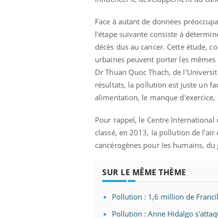
mut
air… Nos mains
défis, mais ...
sant
Face à autant de données préoccupa
num
l'étape suivante consiste à détermin
décès dus au cancer. Cette étude, c
urbaines peuvent porter les mêmes ri
Dr Thuan Quoc Thach, de l'Universi
résultats, la pollution est juste un f
alimentation, le manque d'exercice, 
Pour rappel, le Centre International
classé, en 2013, la pollution de l'a
cancérogènes pour les humains, du g
SUR LE MÊME THÈME
Pollution : 1,6 million de Fran
Pollution : Anne Hidalgo s'atta