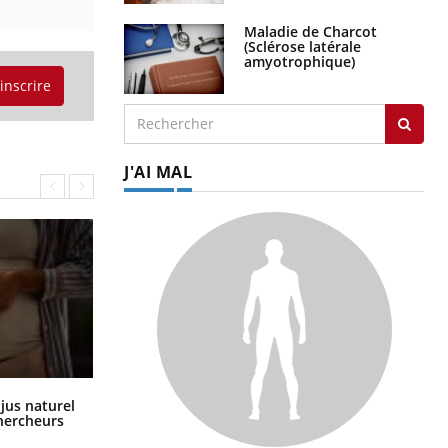
Maladie de Charcot
(Sclérose latérale
amyotrophique)
'inscrire
J'AI MAL
Comment oublier les écrans en
 jus naturel
vacances ?
chercheurs