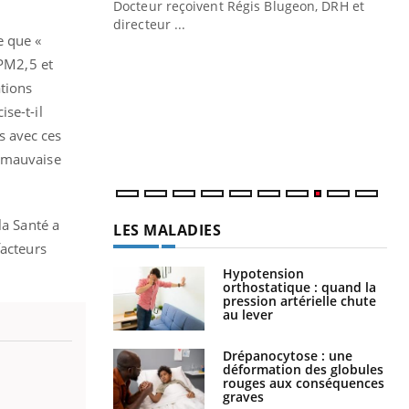
Docteur reçoivent Régis Blugeon, DRH et
directeur ...
Ec
e que «
You
quo
 PM2,5 et
ations
Dan
der
se-t-il
com
s avec ces
et é
la mauvaise
la Santé a
LES MALADIES
facteurs
Hypotension
orthostatique : quand la
pression artérielle chute
au lever
Drépanocytose : une
déformation des globules
rouges aux conséquences
graves