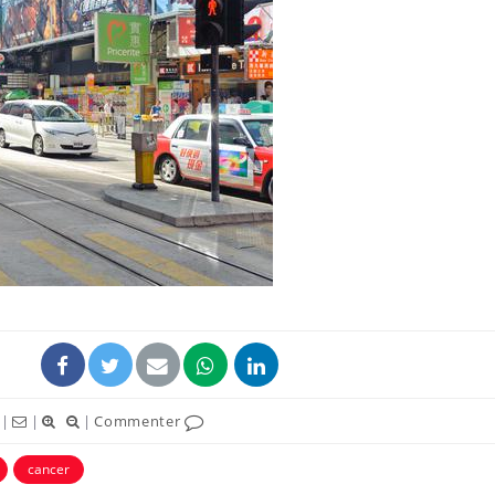
Grossesse et chaleur : ce
Mordue 
que dit la science
barracud
secouru
réflexe 
Le smartphone nuit-il à
Légionel
l'apprentissage de la
quelle e
lecture ?
contami
Mordue par une tique en
Allergie
vacances, elle reste dans
une nou
le coma pendant 42 jours
les réac
|
|
|
Commenter
cancer