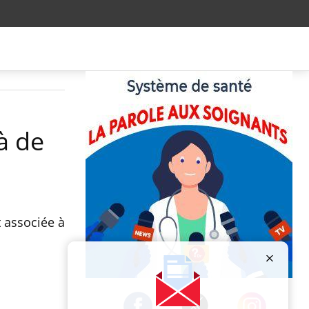
à de
 associée à
Publicité