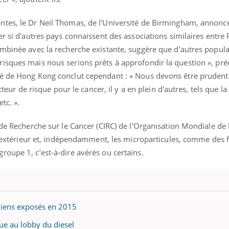
ualiste innove en matière de bilan de
épisode, une ...
é : l'utilisation d'un « jumeau
ntes, le Dr Neil Thomas, de l'Université de Birmingham, annonc
érique » permet ...
er si d'autres pays connaissent des associations similaires entre
ombinée avec la recherche existante, suggère que d'autres popul
sques mais nous serions prêts à approfondir la question », préci
té de Hong Kong conclut cependant : « Nous devons être prudent
acteur de risque pour le cancer, il y a en plein d'autres, tels que 
etc. ».
 de Recherche sur le Cancer (CIRC) de l’Organisation Mondiale de 
ir extérieur et, indépendamment, les microparticules, comme des 
roupe 1, c’est-à-dire avérés ou certains.
ciliens exposés en 2015
que au lobby du diesel