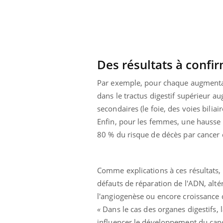
Des résultats à confir
Par exemple, pour chaque augmentat
dans le tractus digestif supérieur a
secondaires (le foie, des voies biliair
Enfin, pour les femmes, une hausse 
80 % du risque de décès par cancer 
Comme explications à ces résultats, l
Youtube
 Mains : se
Diabète & Ramadan 2026
Un 
Youtube
You
défauts de réparation de l'ADN, alt
outube
fac
l'angiogenèse ou encore croissance
Le Ramadan approche, et, pour de
pré
un tout nouveau
nombreuses personnes atteintes de
«
Dans le cas des organes digestifs, l
Un 
lage, piscine,
diabète, c'est une période de questions, de
influencer le développement du cance