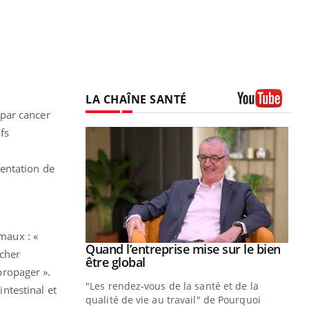
LA CHAÎNE SANTÉ
 par cancer
Youtube
fs
entation de
 maux : «
Youtube
 diabète
Quand l’entreprise mise sur le bien
Youtube
ncher
Youtube
être global
propager »
.
e, c'est votre
"Les rendez-vous de la santé et de la
naire qui
intestinal et
qualité de vie au travail" de Pourquoi
 ! Dans cet