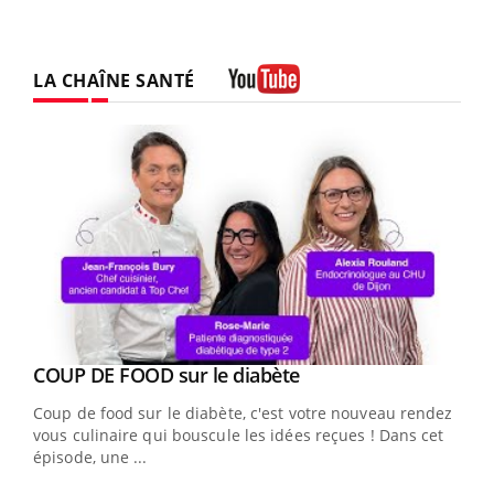
LA CHAÎNE SANTÉ
Youtube
Youtube
cès
COUP DE FOOD sur le diabète
Youtube
Coup de food sur le diabète, c'est votre nouveau rendez-
 en
vous culinaire qui bouscule les idées reçues ! Dans cet
u
épisode, une ...