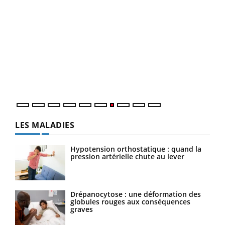
Qua
You
"Les
trav
DRH 
LES MALADIES
Hypotension orthostatique : quand la
pression artérielle chute au lever
Drépanocytose : une déformation des
globules rouges aux conséquences
graves