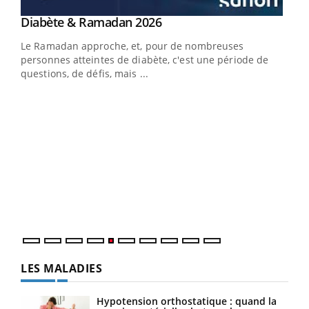
Youtube
Diabète & Ramadan 2026
Youtube
Le Ramadan approche, et, pour de nombreuses
vie !
personnes atteintes de diabète, c'est une période de
…
questions, de défis, mais ...
Un 
You
à l
Un é
mati
numé
LES MALADIES
Hypotension orthostatique : quand la