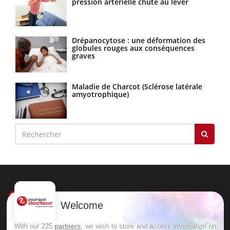
pression artérielle chute au lever
Drépanocytose : une déformation des
globules rouges aux conséquences
graves
Maladie de Charcot (Sclérose latérale
amyotrophique)
Welcome
Le site santé de référence avec chaque jour toute l'actualité
With our 225
partners
, we wish to store and access information on