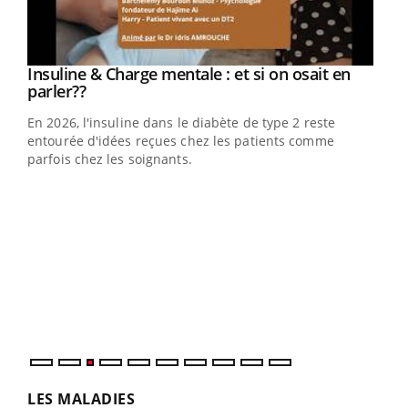
Youtube
Insuline & Charge mentale : et si on osait en
Youtube
Youtube
parler??
En 2026, l'insuline dans le diabète de type 2 reste
entourée d'idées reçues chez les patients comme
parfois chez les soignants.
Ecz
You
pour
L'ét
Vaca
Nos 
LES MALADIES