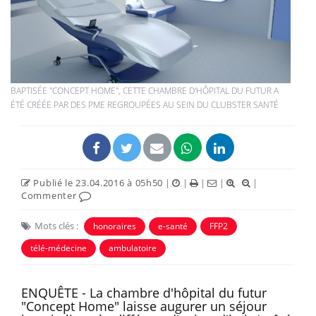
BAPTISÉE "CONCEPT HOME", CETTE CHAMBRE D'HÔPITAL DU FUTUR A
ÉTÉ CRÉÉE PAR DES PME REGROUPÉES AU SEIN DU CLUBSTER SANTÉ
Publié le 23.04.2016 à 05h50
|
|
|
|
|
Commenter
Mots clés :
honoraires
e-santé
FFP2
télé-médecine
ambulatoire
ENQUÊTE - La chambre d'hôpital du futur
"Concept Home" laisse augurer un séjour