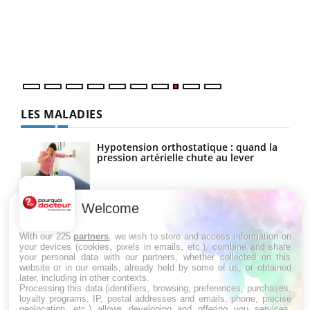
Dans
vous
quot
LES MALADIES
Hypotension orthostatique : quand la
pression artérielle chute au lever
Welcome
Drépanocytose : une déformation des
globules rouges aux conséquences
graves
With our 225
partners
, we wish to store and access information on
your devices (cookies, pixels in emails, etc.), combine and share
your personal data with our partners, whether collected on this
website or in our emails, already held by some of us, or obtained
Maladie de Charcot (Sclérose latérale
later, including in other contexts.
amyotrophique)
Processing this data (identifiers, browsing, preferences, purchases,
loyalty programs, IP, postal addresses and emails, phone, precise
geolocation, etc.) allows developing and offering you services,