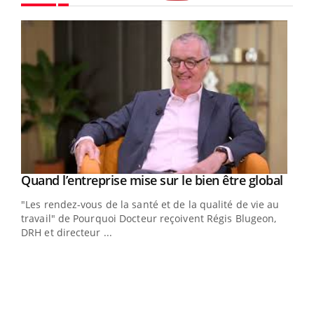
Youtube
Yout
Quand l’entreprise mise sur le bien être global
Youtube
ndez-
"Les rendez-vous de la santé et de la qualité de vie au
cet
travail" de Pourquoi Docteur reçoivent Régis Blugeon,
DRH et directeur ...
Ecz
You
(3/3