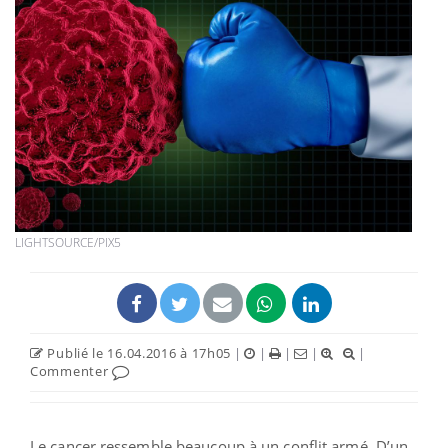
LIGHTSOURCE/PIX5
Publié le 16.04.2016 à 17h05
|
|
|
|
|
Commenter
Le cancer ressemble beaucoup à un conflit armé. D’un