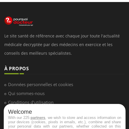
Le site santé de référence avec chaque jour toute l'actualité
médicale decryptée par des médecins en exercice et les
conseils des meilleurs spécialistes.
À PROPOS
Données personnelles et cookies
Qui sommes-nous
Conditions d'utilisation
Plan du site
Welcome
With our 225
partners
, we wish to store and access information on
Mentions Légales
your devices (cookies, pixels in emails, etc.), combine and share
your personal data with our partners, whether collected on this