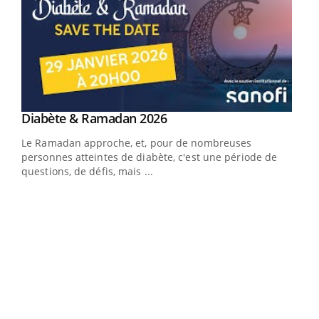
Youtube
Diabète & Ramadan 2026
Youtube
Le Ramadan approche, et, pour de nombreuses
vie !
personnes atteintes de diabète, c'est une période de
…
questions, de défis, mais ...
Un 
You
à l
Un é
mati
numé