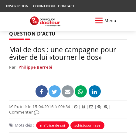
INSCRIPTION
CONNEXION
CONTACT
Menu
QUESTION D'ACTU
Mal de dos : une campagne pour
éviter de lui «tourner le dos»
Par
Philippe Berrebi
Publié le 15.04.2016 à 09h34
|
|
|
|
|
Commenter
Mots clés :
maîtrise de soi
schistosomiase