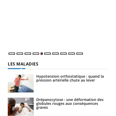
Un 
You
à l
Un é
mati
numé
LES MALADIES
Hypotension orthostatique : quand la
pression artérielle chute au lever
Drépanocytose : une déformation des
globules rouges aux conséquences
graves