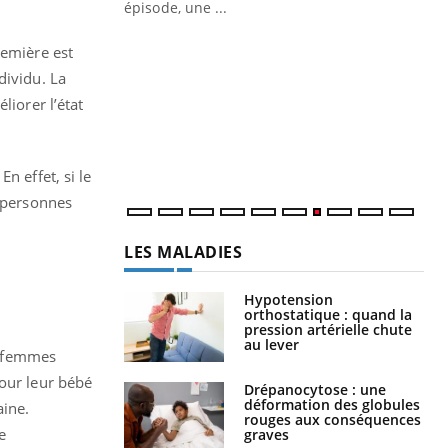
épisode, une ...
Quand l’entreprise mise sur le bien
Ec
Youtube
You
remière est
Youtube
être global
quo
dividu. La
"Les rendez-vous de la santé et de la
Dan
liorer l’état
qualité de vie au travail" de Pourquoi
der
Docteur reçoivent Régis Blugeon, DRH et
com
directeur ...
et é
n effet, si le
s personnes
LES MALADIES
Hypotension
orthostatique : quand la
pression artérielle chute
au lever
x femmes
pour leur bébé
Drépanocytose : une
déformation des globules
aine.
rouges aux conséquences
e
graves