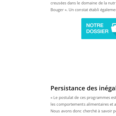
creusées dans le domaine de la nutr
Bouger ». Un constat établi égalemen
Persistance des inégal
Youtube
 Mains : se
Diabète & Ramadan 2026
Un 
Youtube
You
« Le postulat de ces programmes est
outube
fac
Le Ramadan approche, et, pour de
pré
les comportements alimentaires et au
un tout nouveau
nombreuses personnes atteintes de
Nous avons donc cherché à savoir po
Un 
lage, piscine,
diabète, c'est une période de questions, de