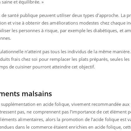
 saine et équilibrée. »
ualiste innove en matière de bilan de
é : l'utilisation d'un « jumeau
érique » permet ...
s de santé publique peuvent utiliser deux types d’approche. La p
tion et vise à obtenir des améliorations modestes chez chaque in
liser les personnes à risque, par exemple les diabétiques, et amé
onnes.
ationnelle n'atteint pas tous les individus de la même manière. E
uits frais chez soi pour remplacer les plats préparés, seules le
mps de cuisiner pourront atteindre cet objectif.
liments malsains
la supplémentation en acide folique, vivement recommandée au
ntéressent pas, ne comprennent pas l’importance de cet élément 
éments alimentaires, alors la promotion de l’acide folique est v
s vendues dans le commerce étaient enrichies en acide folique, cett