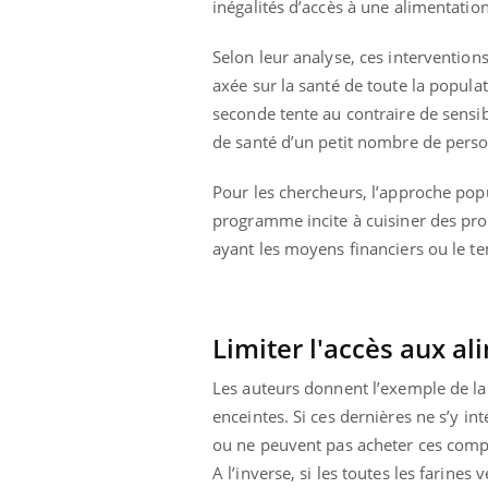
inégalités d’accès à une alimentation
mut
air… Nos mains
défis, mais ...
sant
num
Selon leur analyse, ces intervention
axée sur la santé de toute la popula
seconde tente au contraire de sensibi
de santé d’un petit nombre de pers
Pour les chercheurs, l’approche popul
programme incite à cuisiner des prod
ayant les moyens financiers ou le te
Limiter l'accès aux a
Les auteurs donnent l’exemple de 
enceintes. Si ces dernières ne s’y i
ou ne peuvent pas acheter ces compl
A l’inverse, si les toutes les farine