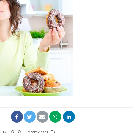
Grossesse et chaleur : ce
que dit la science
Le smartphone nuit-il à
l'apprentissage de la
lecture ?
Mordue par une tique en
vacances, elle reste dans
le coma pendant 42 jours
|
|
|
Commenter