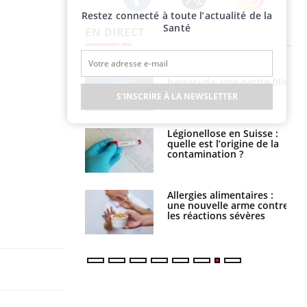
Restez connecté à toute l’actualité de la
Twitter
Facebook
Instagram
Santé
EN DIRECT
Mordue par un
Comment gérer le
barracuda, une petite fille
sommeil des enfants en
secourue grâce à un
vacances ?
S'INSCRIRE À LA NEWSLETTER
réflexe essentiel
Légionellose en Suisse :
Bilan prévention : ce que
quelle est l’origine de la
les kinés pourront
contamination ?
bientôt faire
Allergies alimentaires :
TDAH : quel est ce
une nouvelle arme contre
traitement autorisé aux
les réactions sévères
États-Unis ?