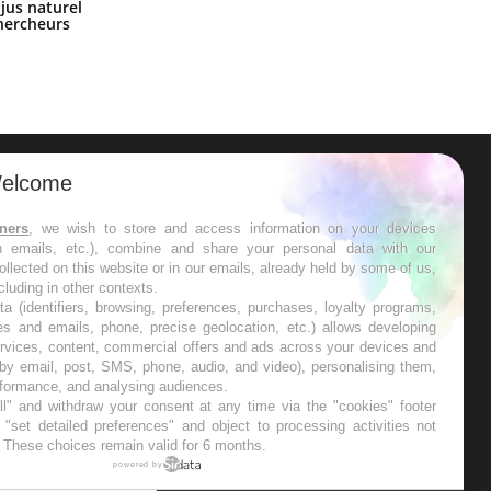
Comment oublier les écrans en
 jus naturel
vacances ?
chercheurs
elcome
ER
tners
, we wish to store and access information on your devices
in emails, etc.), combine and share your personal data with our
s les semaines les meilleures
ollected on this website or in our emails, already held by some of us,
ncluding in other contexts.
ta (identifiers, browsing, preferences, purchases, loyalty programs,
es and emails, phone, precise geolocation, etc.) allows developing
ervices, content, commercial offers and ads across your devices and
 by email, post, SMS, phone, audio, and video), personalising them,
RE
rformance, and analysing audiences.
l" and withdraw your consent at any time via the "cookies" footer
"set detailed preferences" and object to processing activities not
. These choices remain valid for 6 months.
powered by