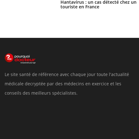
Hantavirus : un cas détecté chez un
touriste en France
Le site santé de référence avec chaque jour toute l'actualité
médicale decryptée par des médecins en exercice et les
conseils des meilleurs spécialistes.