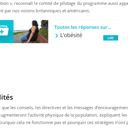
ition », reconnaît le comité de pilotage du programme aussi app
t par nos voisins britanniques et américains.
ités
« jumeau numérique » pour
tube
 que les conseils, les directives et les messages d’encourageme
iliter l’accès à la médecine
Youtube
ventive
gmenteront l’activité physique de la population, expliquent les
urquoi cela ne fonctionne pas et pourquoi ces stratégies n’ont p
établissement lié à un groupe