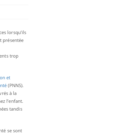
es lorsqu’ils
t présentée
ents trop
on et
nté
(PNNS).
vrés à la
ez l’enfant.
nées tandis
nté se sont