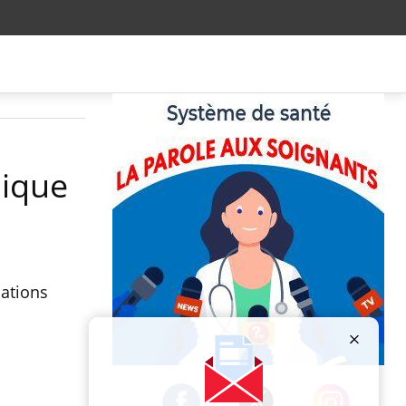
lique
lations
Publicité