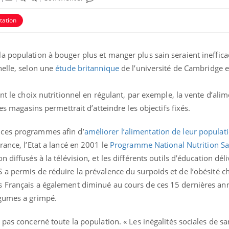
tation
 population à bouger plus et manger plus sain seraient inefficac
nelle, selon une
étude britannique
de l’université de Cambridge e
nt le choix nutritionnel en régulant, par exemple, la vente d’alim
es magasins permettrait d’atteindre les objectifs fixés.
 ces programmes afin d’
améliorer l’alimentation de leur populati
France, l’Etat a lancé en 2001 le
Programme National Nutrition Sa
diffusés à la télévision, et les différents outils d’éducation déli
a permis de réduire la prévalence du surpoids et de l’obésité ch
s Français a également diminué au cours de ces 15 dernières an
égumes a grimpé.
 pas concerné toute la population. « Les inégalités sociales de sa