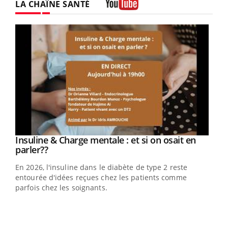
LA CHAÎNE SANTÉ
Youtube
Youtube
Insuline & Charge mentale : et si on osait en
Youtube
Youtube
parler??
En 2026, l'insuline dans le diabète de type 2 reste
entourée d'idées reçues chez les patients comme
parfois chez les soignants.
Ecz
You