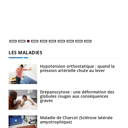
pour
L'ét
Vaca
Nos 
LES MALADIES
Hypotension orthostatique : quand la
pression artérielle chute au lever
Drépanocytose : une déformation des
globules rouges aux conséquences
graves
Maladie de Charcot (Sclérose latérale
amyotrophique)