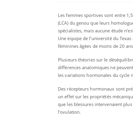
Les femmes sportives sont entre 1,5 
(LCA) du genou que leurs homologue
spécialistes, mais aucune étude n’es
Une équipe de l’université du Texas 
féminines âgées de moins de 20 ans 
Plusieurs théories sur le déséquilibr
différences anatomiques ne peuvent 
les variations hormonales du cycle 
Les troubles du sommeil
Des récepteurs hormonaux sont prése
modifient votre cerveau !
un effet sur les propriétés mécaniqu
que les blessures intervenaient plus
Mon enfant est-il trop
l’ovulation.
sensible ou simplement
très empathique ?