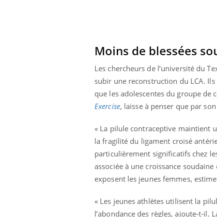
Bébés, jeunes enfants :
quelle trousse à
pharmacie pour les
vacances ?
Moins de blessées sou
Les chercheurs de l’université du Te
subir une reconstruction du LCA. Ils
que les adolescentes du groupe de c
Exercise
, laisse à penser que par son
« La pilule contraceptive maintient 
la fragilité du ligament croisé antéri
particulièrement significatifs chez 
associée à une croissance soudaine d
exposent les jeunes femmes, estime 
« Les jeunes athlètes utilisent la pi
l’abondance des règles, ajoute-t-il. L