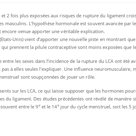
et 2 fois plus exposées aux risques de rupture du ligament croi
s masculins. L’hypothèse hormonale est souvent avancée par l
t encore venue apporter une véritable explication.
(Etats-Unis) vient d’apporter une nouvelle piste en montrant que 
qui prennent la pilule contraceptive sont moins exposées que le
e entre les sexes dans l’incidence de la rupture du LCA ont été a
pas à elles seules l’expliquer. Une influence neuromusculaire, 
menstruel sont soupçonnées de jouer un rôle.
Syndrome métabolique :
Mortalit
nts sur les LCA, ce qui laisse supposer que les hormones pourr
quels sont les meilleurs
rapport 
exercices physiques ?
son tau
es du ligament. Des études précédentes ont révélé de manière si
e
e
 souvent entre le 9
et le 14
jour du cycle menstruel, soit les 5 j
Comment éviter une otite
Grossess
pendant les vacances ?
naturel 
des che