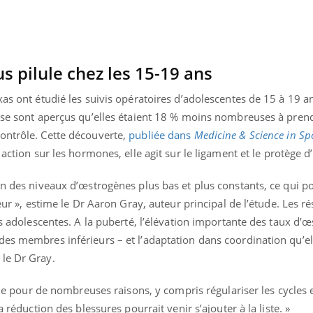
Hantavirus : un cas
Comment
détecté chez un touriste
écrans 
en France
s pilule chez les 15-19 ans
xas ont étudié les suivis opératoires d’adolescentes de 15 à 19 a
 se sont aperçus qu’elles étaient 18 % moins nombreuses à prendr
ontrôle. Cette découverte,
publiée dans
Medicine & Science in Sp
 action sur les hormones, elle agit sur le ligament et le protège d
un des niveaux d’œstrogènes plus bas et plus constants, ce qui po
eur », estime le Dr Aaron Gray, auteur principal de l’étude. Les ré
les adolescentes. A la puberté, l’élévation importante des taux d’
es membres inférieurs – et l’adaptation dans coordination qu’el
le Dr Gray.
lule pour de nombreuses raisons, y compris régulariser les cycles
a réduction des blessures pourrait venir s’ajouter à la liste. »