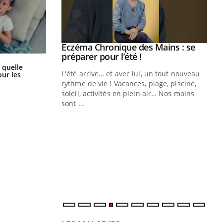
ale : et si on
Eczéma Chronique des Mains : se
Youtube
ube
Youtube
préparer pour l’été !
Syndrome métabolique : quels sont
 quelle
les meilleurs exercices physiques ?
e diabète de type 2
L'été arrive… et avec lui, un tout nouveau
ur les
çues chez les
rythme de vie ! Vacances, plage, piscine,
ez les soignants.
soleil, activités en plein air… Nos mains
sont ...
Di
You
Le 
nom
dia
défi