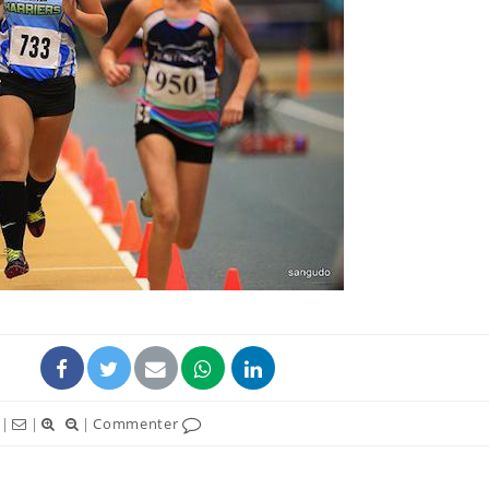
|
|
|
Commenter