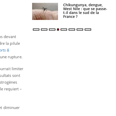
 oublier les
Chikungunya, dengue,
en vacances ?
West Nile : que se passe-
t-il dans le sud de la
France ?
ns devant
e la pilule
orts &
’une rupture.
urrait limiter
sultats sont
œstrogènes
le requiert –
 et diminuer