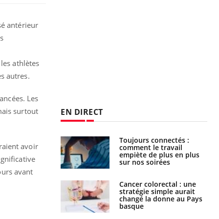
sé antérieur
es
les athlètes
s autres.
vancées. Les
mais surtout
EN DIRECT
é infantile : un
Toujours connectés :
aient avoir
s’interroge sur
comment le travail
x élevé en France
empiète de plus en plus
gnificative
sur nos soirées
ours avant
e à risque : ce jus
Cancer colorectal : une
attire l'attention
stratégie simple aurait
rcheurs
changé la donne au Pays
basque