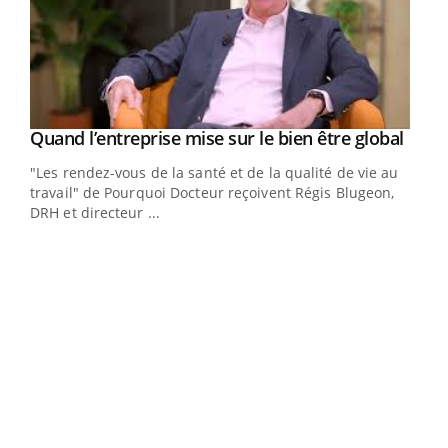
Yout
Quand l’entreprise mise sur le bien être global
Youtube
ndez-
"Les rendez-vous de la santé et de la qualité de vie au
cet
travail" de Pourquoi Docteur reçoivent Régis Blugeon,
DRH et directeur ...
Ecz
You
(3/3
Dans
vous
quot