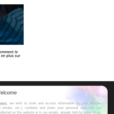
Cancer colorectal : une stratégie
comment le
simple aurait changé la donne au
 en plus sur
Pays basque
elcome
ER
tners
, we wish to store and access information on your devices
in emails, etc.), combine and share your personal data with our
s les semaines les meilleures
ollected on this website or in our emails, already held by some of us,