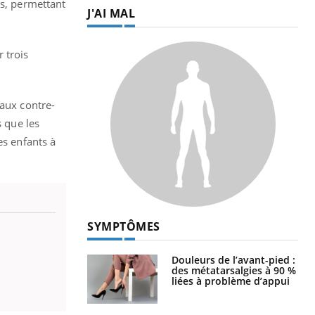
és, permettant
J'AI MAL
 trois
paux contre-
s que les
es enfants à
SYMPTÔMES
Douleurs de l’avant-pied :
des métatarsalgies à 90 %
liées à problème d’appui