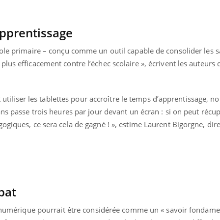
apprentissage
cole primaire – conçu comme un outil capable de consolider les s
lus efficacement contre l’échec scolaire », écrivent les auteurs
it utiliser les tablettes pour accroître le temps d’apprentissage,
ans passe trois heures par jour devant un écran : si on peut récu
ogiques, ce sera cela de gagné ! », estime Laurent Bigorgne, dir
bat
ue numérique pourrait être considérée comme un « savoir fondamen