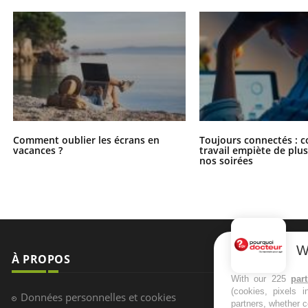
Comment oublier les écrans en
Toujours connectés : 
vacances ?
travail empiète de plus
nos soirées
W
À PROPOS
NEWSLETT
With our 225
par
(cookies, pixels 
Recevez toute
Données personnelles et cookies
partners, whether c
infos santé