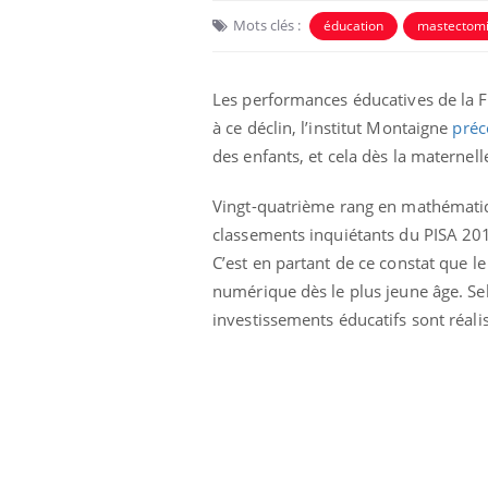
Mots clés :
éducation
mastectom
Les performances éducatives de la 
à ce déclin, l’institut Montaigne
préc
des enfants, et cela dès la maternell
 Mains :
Carence en fer : comprendre pour
Ins
Vingt-quatrième rang en mathématique
Youtube
You
Youtube
Youtube
prévenir
osa
classements inquiétants du PISA 2012
C’est en partant de ce constat que 
aciles à aborder...
Fatigue, irritabilité, brouillard mental ou
En 2
poser des
même alopécie… Les symptômes de la
rest
numérique dès le plus jeune âge. Se
'un proche c'est
carence en fer sont multiples ce qui la rend
pat
investissements éducatifs sont réalisé
...