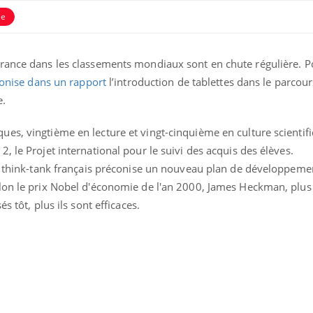
ie
France dans les classements mondiaux sont en chute régulière. 
onise dans un rapport
l’introduction de tablettes dans le parcour
e.
uline & Charge mentale : et si on
s, vingtième en lecture et vingt-cinquième en culture scientifiq
tube
Youtube
it en parler??
, le Projet international pour le suivi des acquis des élèves.
le think-tank français préconise un nouveau plan de développeme
026, l'insuline dans le diabète de type 2
e entourée d'idées reçues chez les
lon le prix Nobel d'économie de l'an 2000, James Heckman, plus 
ients comme parfois chez les soignants.
s tôt, plus ils sont efficaces.