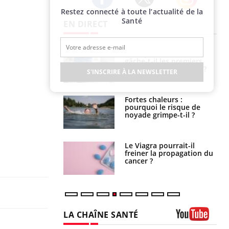
Restez connecté à toute l’actualité de la
Twitter
Facebook
Instagram
Santé
EN DIRECT
Pourquoi votre ventre
Pourquoi manger moins
gâche-t-il les premiers
de protéines pourrait
jours de vos vacances ?
finalement être bénéfique
S'INSCRIRE À LA NEWSLETTER
Fortes chaleurs :
Grossesse et chaleur : ce
pourquoi le risque de
que dit la science
noyade grimpe-t-il ?
Le Viagra pourrait-il
Le smartphone nuit-il à
freiner la propagation du
l'apprentissage de la
cancer ?
lecture ?
LA CHAÎNE SANTÉ
Youtube