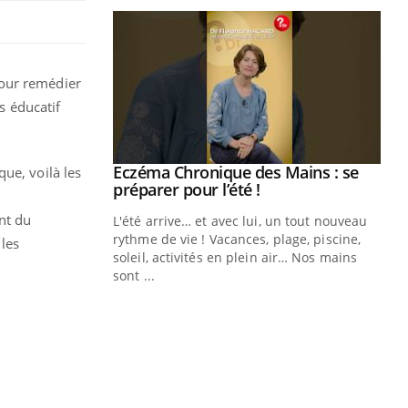
Pour remédier
s éducatif
Eczéma Chronique des Mains : se
ue, voilà les
Youtube
Youtube
préparer pour l’été !
nt du
L'été arrive… et avec lui, un tout nouveau
rythme de vie ! Vacances, plage, piscine,
les
soleil, activités en plein air… Nos mains
sont ...
Youtube
Diabète & Ramadan 2026
Un
Youtube
You
fac
Le Ramadan approche, et, pour de
pr
nombreuses personnes atteintes de
Un 
diabète, c'est une période de questions, de
mut
défis, mais ...
san