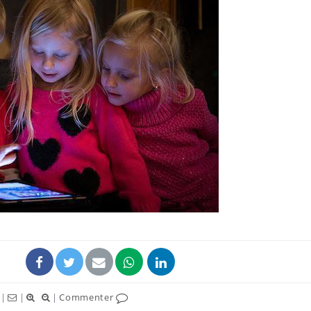
Cytomégalovirus : ce qui
change dans la prise en
charge des femmes
enceintes
La sieste empêche-t-elle
de dormir la nuit ?
VIH : la fin du comprimé
tous les jours se profile-t-
elle enfin ?
|
|
|
Commenter