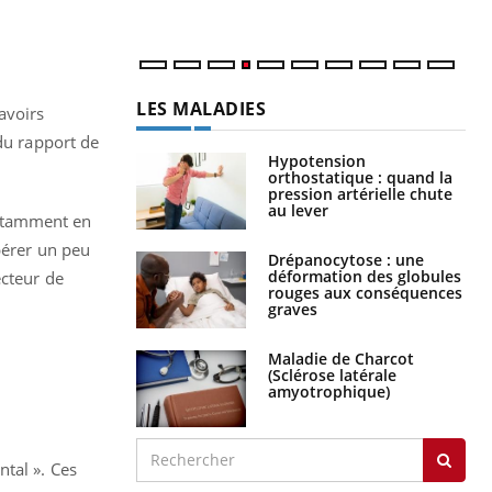
num
LES MALADIES
avoirs
 du rapport de
Hypotension
orthostatique : quand la
pression artérielle chute
au lever
 notamment en
pérer un peu
Drépanocytose : une
déformation des globules
ecteur de
rouges aux conséquences
graves
Maladie de Charcot
(Sclérose latérale
amyotrophique)
tal ». Ces