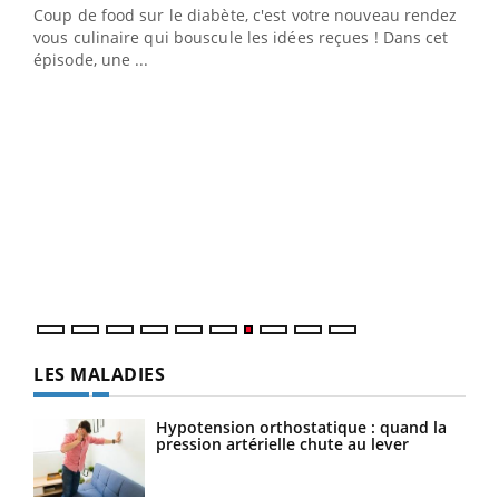
Coup de food sur le diabète, c'est votre nouveau rendez-
 en
vous culinaire qui bouscule les idées reçues ! Dans cet
u
épisode, une ...
Qua
You
"Les
trav
DRH 
LES MALADIES
Hypotension orthostatique : quand la
pression artérielle chute au lever