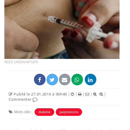
REED SAXON/AP/SIPA
Publié le 27.01.2016 à 06h40
|
|
|
|
|
Commenter
Mots clés :
diabète
palpitations