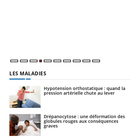
Dia
You
Le 
pers
ques
LES MALADIES
Hypotension orthostatique : quand la
pression artérielle chute au lever
Drépanocytose : une déformation des
globules rouges aux conséquences
graves