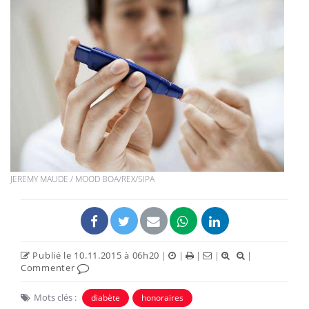
JEREMY MAUDE / MOOD BOA/REX/SIPA
Publié le 10.11.2015 à 06h20
|
|
|
|
|
Commenter
Mots clés :
diabète
honoraires