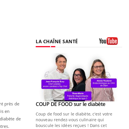
LA CHAÎNE SANTÉ
Youtube
Youtube
ue » pour
COUP DE FOOD sur le diabète
nt près de
Youtube
médecine
is en
Coup de food sur le diabète, c'est votre
 diabète de
nouveau rendez-vous culinaire qui
n groupe
bouscule les idées reçues ! Dans cet
tres.