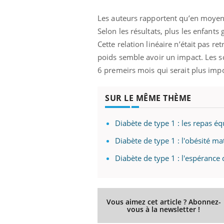
ez les soignants.
soleil, activités en plein air… Nos mains
défi
sont ...
Les auteurs rapportent qu’en moyenne
Selon les résultats, plus les enfants
Cette relation linéaire n’était pas ret
poids semble avoir un impact. Les sci
6 premeirs mois qui serait plus imp
SUR LE MÊME THÈME
Diabète de type 1 : les repas éq
Diabète de type 1 : l'obésité m
Diabète de type 1 : l'espérance
Vous aimez cet article ? Abonnez-
vous à la newsletter !