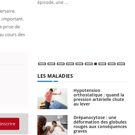
ière de bilan de
épisode, une ...
« jumeau
ersaire.
Qu
You
êtr
t important.
le prise de
"Le
 au cours des
qua
Doc
dir
LES MALADIES
Hypotension
orthostatique : quand la
pression artérielle chute
au lever
Drépanocytose : une
déformation des globules
'inscrire
rouges aux conséquences
graves