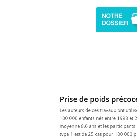
Prise de poids précoc
ale : et si on
Eczéma Chronique des Mains : se
Dia
Les auteurs de ces travaux ont util
Youtube
You
ube
Youtube
préparer pour l’été !
100 000 enfants nés entre 1998 et 2
Le 
moyenne 8,6 ans et les participants
 diabète de type 2
L'été arrive… et avec lui, un tout nouveau
nom
ues chez les
rythme de vie ! Vacances, plage, piscine,
diab
type 1 est de 25 cas pour 100 000 p