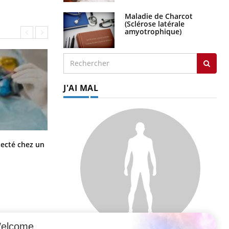
Maladie de Charcot
(Sclérose latérale
amyotrophique)
J'AI MAL
Mortalité infantile : un rapport
tecté chez un
s’interroge sur son taux élevé en
France
elcome