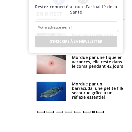
Restez connecté à toute l’actualité de la
Twitter
Facebook
Instagram
Santé
EN DIRECT
a pourrait-il
Le smartphone nuit-il à
la propagation du
l'apprentissage de la
lecture ?
S'INSCRIRE À LA NEWSLETTER
i manger moins
Mordue par une tique en
éines pourrait
vacances, elle reste dans
ent être bénéfique
le coma pendant 42 jours
e et chaleur : ce
Mordue par un
la science
barracuda, une petite fille
secourue grâce à un
réflexe essentiel