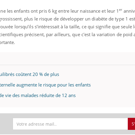
mutualiste innove en mat
s, mais ...
santé : l'utilisation d'un 
er
 les enfants ont pris 6 kg entre leur naissance et leur 1
anniv
numérique » permet ...
 grossissent, plus le risque de développer un diabète de type 1 es
rouvée lorsqu’ils s’intéressait à la taille, ce qui signifie que seule 
entifiques précisent, par ailleurs, que c'est la variation de poid
ortante.
uilibrés coûtent 20 % de plus
aternelle augmente le risque pour les enfants
 de vie des malades réduite de 12 ans
S