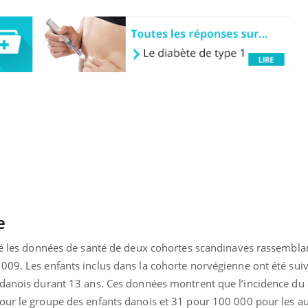
e
Youtube
bète & Ramadan 2026
Un « jumeau numériq
isé les données de santé de deux cohortes scandinaves rassembla
tube
Youtube
faciliter l’accès à la 
009. Les enfants inclus dans la cohorte norvégienne ont été suiv
Ramadan approche, et, pour de
Youtube
préventive
 danois durant 13 ans. Ces données montrent que l’incidence du
breuses personnes atteintes de
Un établissement lié à u
ète, c'est une période de questions, de
our le groupe des enfants danois et 31 pour 100 000 pour les au