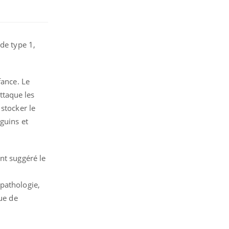
de type 1,
fance. Le
ttaque les
stocker le
guins et
nt suggéré le
 pathologie,
que de