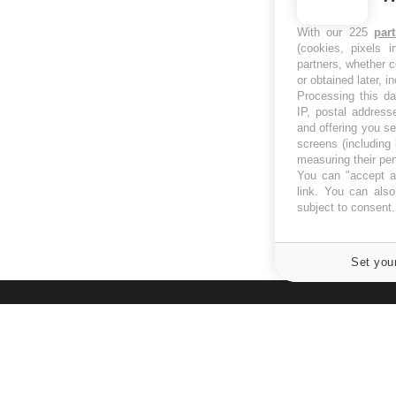
With our 225
par
(cookies, pixels 
partners, whether c
or obtained later, i
Processing this da
IP, postal address
and offering you s
screens (including
measuring their pe
You can "accept al
link
. You can also 
subject to consent
Set you
À PROPOS
NEWSLETT
Recevez toute
Données personnelles et cookies
infos santé