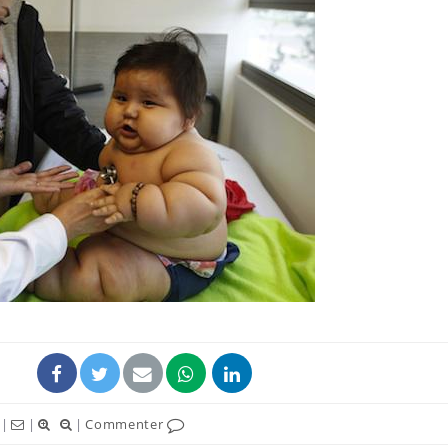
VIH : la fin du comprimé
Le Viagr
tous les jours se profile-t-
freiner 
elle enfin ?
cancer ?
Pourquoi votre ventre
Pourquo
gâche-t-il les premiers
de prot
jours de vos vacances ?
finalem
Fortes chaleurs :
Grossess
pourquoi le risque de
que dit 
noyade grimpe-t-il ?
|
|
|
Commenter