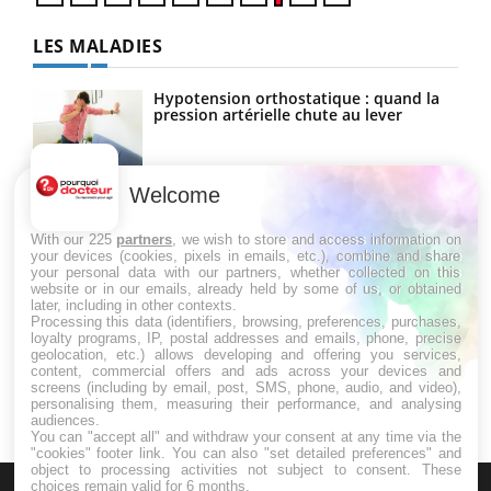
LES MALADIES
Hypotension orthostatique : quand la
pression artérielle chute au lever
Welcome
Drépanocytose : une déformation des
globules rouges aux conséquences
graves
With our 225
partners
, we wish to store and access information on
your devices (cookies, pixels in emails, etc.), combine and share
your personal data with our partners, whether collected on this
website or in our emails, already held by some of us, or obtained
Maladie de Charcot (Sclérose latérale
later, including in other contexts.
amyotrophique)
Processing this data (identifiers, browsing, preferences, purchases,
loyalty programs, IP, postal addresses and emails, phone, precise
geolocation, etc.) allows developing and offering you services,
content, commercial offers and ads across your devices and
screens (including by email, post, SMS, phone, audio, and video),
personalising them, measuring their performance, and analysing
audiences.
You can "accept all" and withdraw your consent at any time via the
"cookies" footer link
. You can also "set detailed preferences" and
object to processing activities not subject to consent. These
choices remain valid for 6 months.