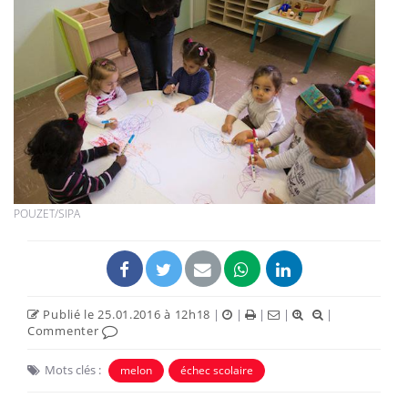
POUZET/SIPA
Publié le 25.01.2016 à 12h18
|
|
|
|
|
Commenter
Mots clés :
melon
échec scolaire