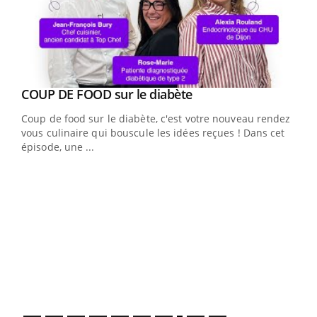
Youtube
Yout
COUP DE FOOD sur le diabète
Quand l’entreprise mise sur le bien être global
Youtube
Youtube
Coup de food sur le diabète, c'est votre nouveau rendez-
"Les rendez-vous de la santé et de la qualité de vie au
vous culinaire qui bouscule les idées reçues ! Dans cet
travail" de Pourquoi Docteur reçoivent Régis Blugeon,
épisode, une ...
DRH et directeur ...
Ecz
You
(3/3
Dans
vous
quot