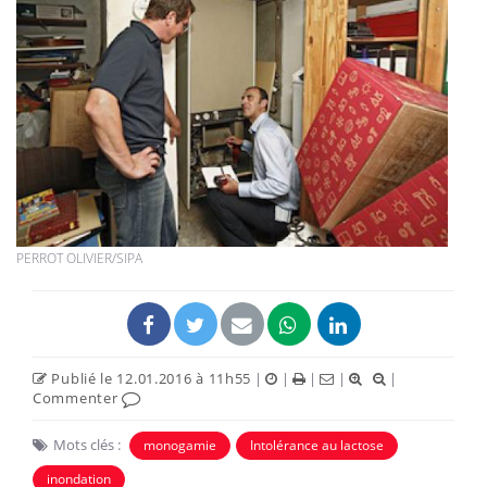
PERROT OLIVIER/SIPA
Publié le 12.01.2016 à 11h55
|
|
|
|
|
Commenter
Mots clés :
monogamie
Intolérance au lactose
inondation