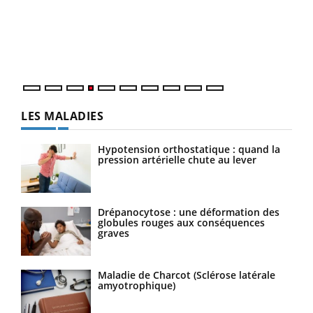
Le 
pers
ques
LES MALADIES
Hypotension orthostatique : quand la
pression artérielle chute au lever
Drépanocytose : une déformation des
globules rouges aux conséquences
graves
Maladie de Charcot (Sclérose latérale
amyotrophique)