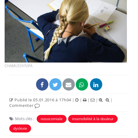
CHAMUSSY/SIPA
Publié le 05.01.2016 à 17h04
|
|
|
|
|
Commenter
Mots clés :
nosocomiale
insensibilité à la douleur
dyslexie