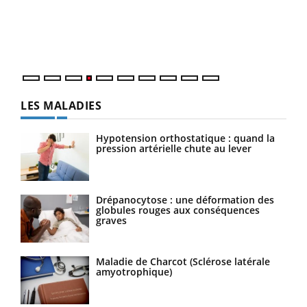
Le 
pers
ques
LES MALADIES
Hypotension orthostatique : quand la
pression artérielle chute au lever
Drépanocytose : une déformation des
globules rouges aux conséquences
graves
Maladie de Charcot (Sclérose latérale
amyotrophique)