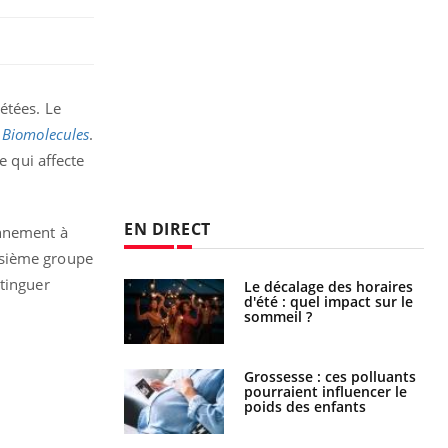
étées. Le
e
Biomolecules
.
e qui affecte
EN DIRECT
ennement à
isième groupe
stinguer
: le mystère de la
Le décalage des horaires
ine de Proust"
d'été : quel impact sur le
pliqué
sommeil ?
nce au gluten : les
Grossesse : ces polluants
es
pourraient influencer le
ndations de la
poids des enfants