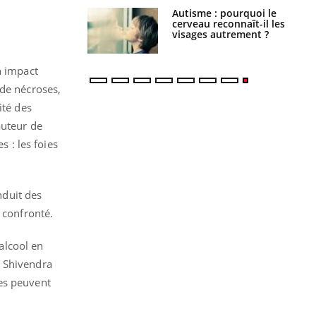
ance cardiaque :
Autisme : pourquoi le
 mieux la
cerveau reconnaît-il les
r
visages autrement ?
n impact
 de nécroses,
ité des
auteur de
s : les foies
nduit des
 confronté.
’alcool en
e Shivendra
ues peuvent