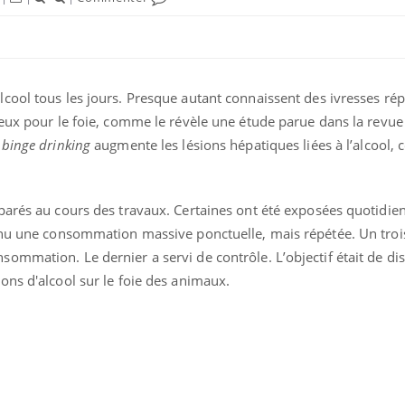
cool tous les jours. Presque autant connaissent des ivresses rép
reux pour le foie, comme le révèle une étude parue dans la revu
t
binge drinking
augmente les lésions hépatiques liées à l’alcool, c
parés au cours des travaux. Certaines ont été exposées quotidi
onnu une consommation massive ponctuelle, mais répétée. Un tro
mmation. Le dernier a servi de contrôle. L’objectif était de di
Comment gérer le
Cerveau 
sommeil des enfants en
"madele
ons d'alcool sur le foie des animaux.
vacances ?
enfin ex
Bilan prévention : ce que
Intoléra
les kinés pourront
nouvell
bientôt faire
recomma
HAS