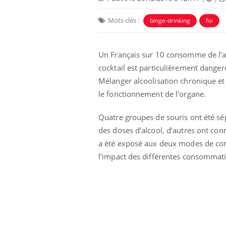
Mots clés :
binge-drinking
foi
Un Français sur 10 consomme de l’al
cocktail est particulièrement dange
Mélanger alcoolisation chronique e
le fonctionnement de l’organe.
Quatre groupes de souris ont été sé
des doses d’alcool, d’autres ont c
a été exposé aux deux modes de conso
e et chaleur : ce
Mordue par un
a science
barracuda, une petite fille
l’impact des différentes consommati
secourue grâce à un
réflexe essentiel
phone nuit-il à
Légionellose en Suisse :
tissage de la
quelle est l’origine de la
contamination ?