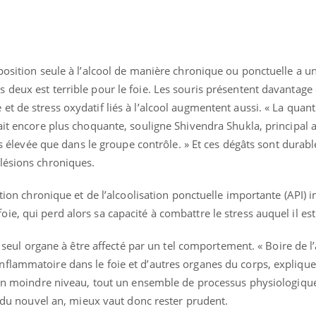
TDAH : quel est ce
Insuffis
traitement autorisé aux
comment
États-Unis ?
préveni
position seule à l’alcool de manière chronique ou ponctuelle a u
 deux est terrible pour le foie. Les souris présentent davantage
t de stress oxydatif liés à l’alcool augmentent aussi. « La quant
ait encore plus choquante, souligne Shivendra Shukla, principal 
us élevée que dans le groupe contrôle. » Et ces dégâts sont durable
lésions chroniques.
ation chronique et de l’alcoolisation ponctuelle importante (API) i
e, qui perd alors sa capacité à combattre le stress auquel il est
le seul organe à être affecté par un tel comportement. « Boire de l
flammatoire dans le foie et d’autres organes du corps, expliqu
à un moindre niveau, tout un ensemble de processus physiologiq
on du nouvel an, mieux vaut donc rester prudent.