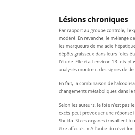
ar une tique en
Allergies alimentaires :
, elle reste dans
une nouvelle arme contre
pendant 42 jours
les réactions sévères
Lésions chroniques
Par rapport au groupe contrôle, l’ex
modéré. En revanche, le mélange des
les marqueurs de maladie hépatique e
dépôts graisseux dans leurs foies ét
l’étude. Elle était environ 13 fois pl
analysés montrent des signes de de 
En fait, la combinaison de l’alcoolis
changements métaboliques dans le foi
Selon les auteurs, le foie n’est pas 
excès peut provoquer une réponse in
Shukla. Si ces organes travaillent 
être affectés. » A l’aube du réveill