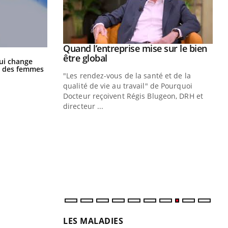
Youtube
 diabète
Quand l’entreprise mise sur le bien
Youtube
Youtube
être global
La sieste empêche-t-elle de dormir
ui change
e, c'est votre
la nuit ?
ge des femmes
"Les rendez-vous de la santé et de la
naire qui
qualité de vie au travail" de Pourquoi
 ! Dans cet
Docteur reçoivent Régis Blugeon, DRH et
directeur ...
Ec
You
quo
Dan
der
com
et é
LES MALADIES