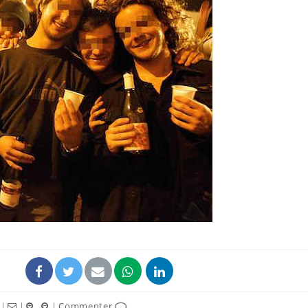
|
|
|
Commenter