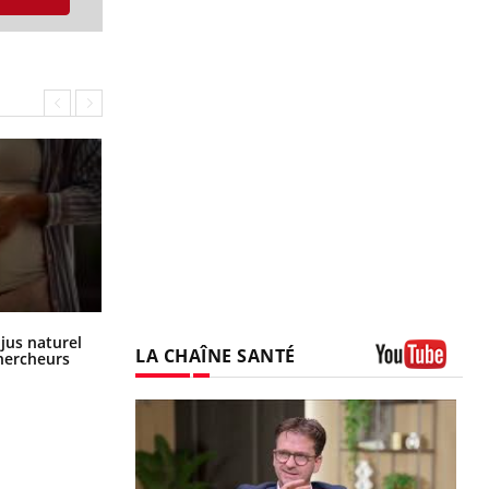
Comment oublier les écrans en
 jus naturel
vacances ?
LA CHAÎNE SANTÉ
chercheurs
Youtube