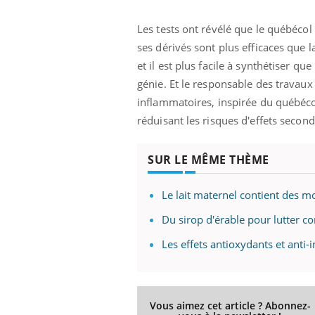
olorectal : une
Cytomégalovirus : ce qui
e simple aurait
change dans la prise en
Les tests ont révélé que le québécol 
a donne au Pays
charge des femmes
enceintes
ses dérivés sont plus efficaces que l
et il est plus facile à synthétiser q
génie. Et le responsable des travaux 
inflammatoires, inspirée du québécol,
réduisant les risques d'effets second
SUR LE MÊME THÈME
Le lait maternel contient des m
Du sirop d'érable pour lutter co
Les effets antioxydants et anti
Vous aimez cet article ? Abonnez-