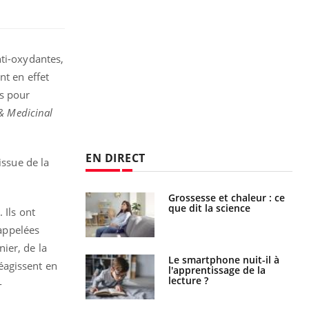
nti-oxydantes,
nt en effet
s pour
& Medicinal
EN DIRECT
issue de la
haleurs :
Grossesse et chaleur : ce
i le risque de
que dit la science
 Ils ont
rimpe-t-il ?
 appelées
ier, de la
a pourrait-il
Le smartphone nuit-il à
éagissent en
la propagation du
l'apprentissage de la
lecture ?
-