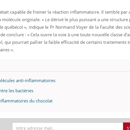
Pourquoi votre ventre
Pourquo
gâche-t-il les premiers
de prot
était capable de freiner la réaction inflammatoire. Il semble par 
jours de vos vacances ?
finalem
a molécule originale. « Le dérivé le plus puissant a une structure
ue le québécol », indique le Pr Normand Voyer de la Faculté des sc
de conclure : « Cela ouvre la voie à une toute nouvelle classe d'a
 qui pourrait pallier la faible efficacité de certains traitements 
aires ».
olécules anti-inflammatoires
ntre les bactéries
-inflammatoires du chocolat
S