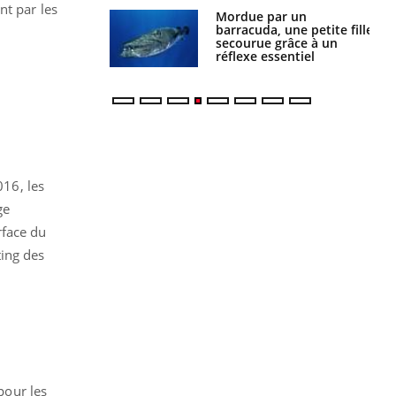
nt par les
par un
Comment gérer le
a, une petite fille
sommeil des enfants en
e grâce à un
vacances ?
essentiel
016, les
ge
rface du
ting des
pour les