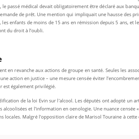
, le passé médical devait obligatoirement être déclaré aux banqu
emande de prêt. Une mention qui impliquait une hausse des pri
es enfants de moins de 15 ans en rémission depuis 5 ans, et le
t du droit à l’oubli.
e
ient en revanche aux actions de groupe en santé. Seules les asso
 une action en justice – une mesure censée éviter l’encombreme
 est également privilégié.
ication de la loi Evin sur l'alcool. Les députés ont adopté un art
ns alcoolisées et l'information en oenologie. Une nuance censée « c
ons locales. Malgré l'opposition claire de Marisol Touraine à cette 