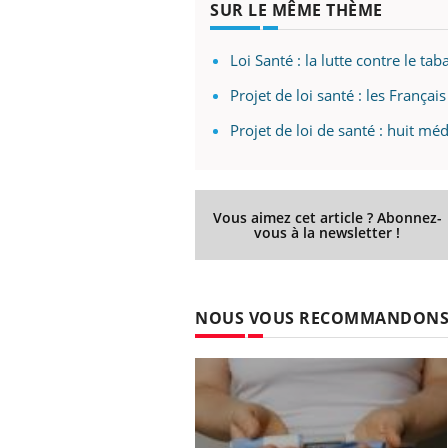
SUR LE MÊME THÈME
Loi Santé : la lutte contre le tab
 Mains :
Carence en fer : comprendre pour
Ins
Projet de loi santé : les França
Youtube
You
Youtube
Youtube
prévenir
osa
Projet de loi de santé : huit m
aciles à aborder...
Fatigue, irritabilité, brouillard mental ou
En 2
poser des
même alopécie… Les symptômes de la
rest
'un proche c'est
carence en fer sont multiples ce qui la rend
pat
...
Vous aimez cet article ? Abonnez-
vous à la newsletter !
NOUS VOUS RECOMMANDON