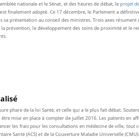
semblée nationale et le Sénat, et des heures de débat, le
projet de
est finalement adopté. Ce 17 décembre, le Parlement a définitiv
uis sa présentation au conseil des ministres. Trois axes résument 
 : la prévention, le développement des soins de proximité et le 
nts.
Le Viagra pourrait-il
Le smart
freiner la propagation du
l'appren
alisé
cancer ?
lecture 
ure phare de la loi Santé, et celle qui a le plus fait débat. Souten
Pourquoi manger moins
Mordue 
tre mise en place à compter de juillet 2016. Les patients en af
de protéines pourrait
vacances
ancer les frais pour les consultations en médecine de ville, tou
finalement être bénéfique
le coma
taire Santé (ACS) et de la Couverture Maladie Universelle (CMU).