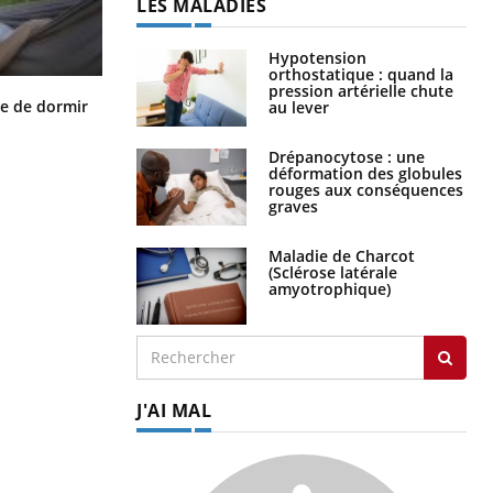
LES MALADIES
Hypotension
orthostatique : quand la
pression artérielle chute
VIH : la fin du comprimé tous les
le de dormir
au lever
jours se profile-t-elle enfin ?
Drépanocytose : une
déformation des globules
rouges aux conséquences
graves
Maladie de Charcot
(Sclérose latérale
amyotrophique)
J'AI MAL