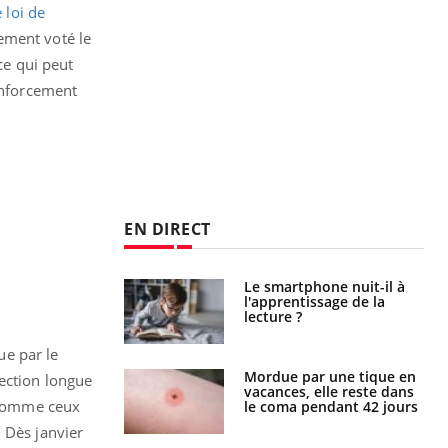
 loi de
ement voté le
ce qui peut
renforcement
EN DIRECT
phone nuit-il à
Légionellose en Suisse :
tissage de la
quelle est l’origine de la
?
contamination ?
ue par le
par une tique en
Allergies alimentaires :
fection longue
, elle reste dans
une nouvelle arme contre
t comme ceux
 pendant 42 jours
les réactions sévères
 Dès janvier