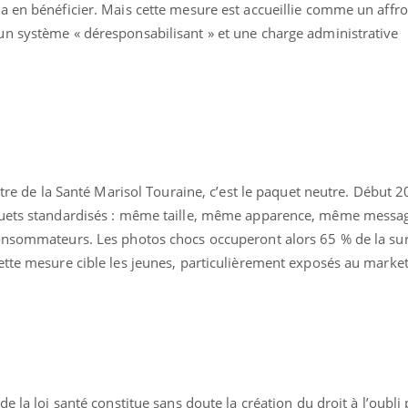
 en bénéficier. Mais cette mesure est accueillie comme un affro
Grossesse et chaleur : ce
Mordue 
que dit la science
barracud
n système « déresponsabilisant » et une charge administrative
secouru
réflexe 
stre de la Santé Marisol Touraine, c’est le paquet neutre. Début 2
quets standardisés : même taille, même apparence, même messa
consommateurs. Les photos chocs occuperont alors 65 % de la su
ette mesure cible les jeunes, particulièrement exposés au marke
e la loi santé constitue sans doute la création du droit à l’oubli 