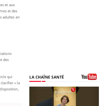
es et aux
mes et des
s adultes en
ciations
nt des
icle qui
LA CHAÎNE SANTÉ
larifier » la
Youtube
disposition,