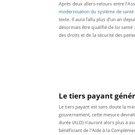
Après deux allers-retours entre l’As
modernisation du système de santé
texte. Il aura fallu plus d’un an dep
désormais être qualifié de loi santé
des droits et de la sécurité des patie
icaments GLP-1
VIH : la fin du comprimé
-ils aussi les os
tous les jours se profile-t-
Le tiers payant génér
elle enfin ?
Le tiers payant est sans doute la mes
lovirus : ce qui
Pourquoi votre ventre
gouvernement, cette mesure devrait ê
ans la prise en
gâche-t-il les premiers
durée (ALD) n’auront alors plus à av
des femmes
jours de vos vacances ?
s
bénéficiant de l’Aide à la Complémen