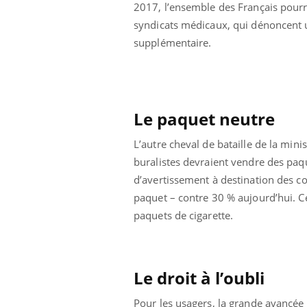
2017, l’ensemble des Français pourra
e empêche-t-elle
Fortes chaleurs :
 la nuit ?
pourquoi le risque de
syndicats médicaux, qui dénoncent u
noyade grimpe-t-il ?
supplémentaire.
Le paquet neutre
L’autre cheval de bataille de la mini
buralistes devraient vendre des pa
d’avertissement à destination des 
paquet – contre 30 % aujourd’hui. C
paquets de cigarette.
Le droit à l’oubli
Pour les usagers, la grande avancée d