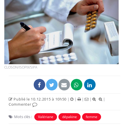
CLOSON/ISOPIX/SIPA
Publié le 10.12.2015 à 10h50
|
|
|
|
|
Commenter
Mots clés :
Valériane
dépakine
femme