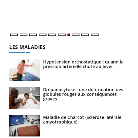
"Les
trav
DRH 
LES MALADIES
Hypotension orthostatique : quand la
pression artérielle chute au lever
Drépanocytose : une déformation des
globules rouges aux conséquences
graves
Maladie de Charcot (Sclérose latérale
amyotrophique)