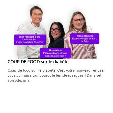
Youtube
Youtube
cès
COUP DE FOOD sur le diabète
Youtube
Coup de food sur le diabète, c'est votre nouveau rendez-
 en
vous culinaire qui bouscule les idées reçues ! Dans cet
u
épisode, une ...
Qua
You