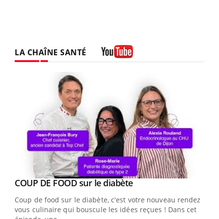
LA CHAÎNE SANTÉ
Youtube
Youtube
COUP DE FOOD sur le diabète
Youtube
Coup de food sur le diabète, c'est votre nouveau rendez-
vous culinaire qui bouscule les idées reçues ! Dans cet