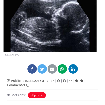
PULSE/SIPA
Publié le 02.12.2015 à 17h37
|
|
|
|
|
Commenter
Mots clés :
dépakine