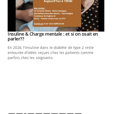
Youtube
Insuline & Charge mentale : et si on osait en
Youtube
Youtube
parler??
En 2026, l'insuline dans le diabète de type 2 reste
entourée d'idées reçues chez les patients comme
parfois chez les soignants.
Ecz
You
pour
L'ét
Vaca
Nos 